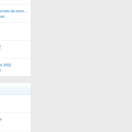
quels sont les passionnés de montres ?? (après la Z bien su
san
Z
nt 350Z
0
e