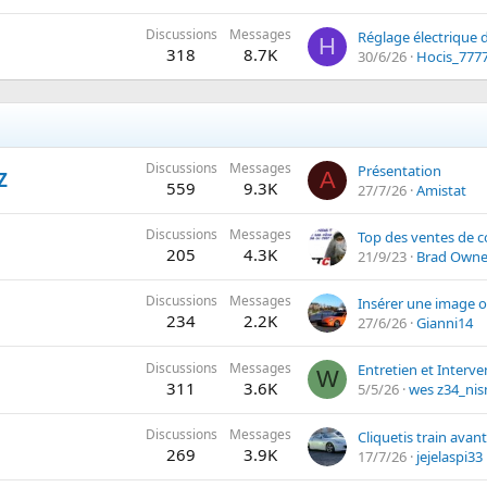
Discussions
Messages
H
318
8.7K
30/6/26
Hocis_777
Discussions
Messages
Présentation
A
Z
559
9.3K
27/7/26
Amistat
Discussions
Messages
205
4.3K
21/9/23
Brad Owne
Discussions
Messages
Insérer une image 
234
2.2K
27/6/26
Gianni14
Discussions
Messages
W
311
3.6K
5/5/26
wes z34_nis
Discussions
Messages
Cliquetis train avant
269
3.9K
17/7/26
jejelaspi33