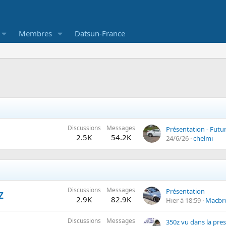
Membres
Datsun-France
Discussions
Messages
2.5K
54.2K
24/6/26
chelmi
Discussions
Messages
Présentation
Z
2.9K
82.9K
Hier à 18:59
Macbr
Discussions
Messages
350z vu dans la pres