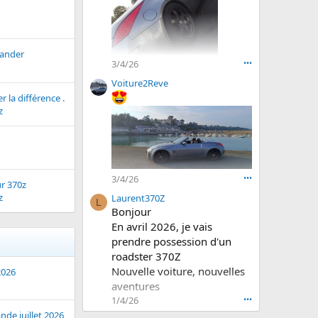
l
a
e
d
p
O
r
w
mander
o
n
3/4/26
•••
f
e
Voiture2Reve
i
r
r la différence .
l
.
z
d
e
M
i
c
k
3/4/26
•••
r 370z
s
z
Laurent370Z
k
L
Bonjour
i
En avril 2026, je vais
.
prendre possession d'un
roadster 370Z
Nouvelle voiture, nouvelles
2026
aventures
1/4/26
•••
de juillet 2026