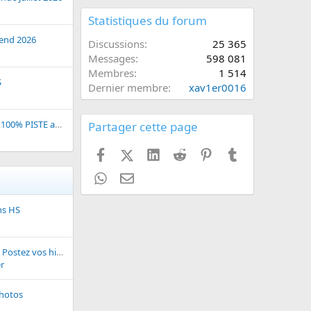
Statistiques du forum
gend 2026
Discussions
25 365
Messages
598 081
Membres
1 514
S
Dernier membre
xav1er0016
[04 Décembre 2020] 100% PISTE au Mans
Partager cette page
Facebook
X (Twitter)
LinkedIn
Reddit
Pinterest
Tumblr
WhatsApp
Email
ns HS
Un peu d humour ... Postez vos histoires, photos, blagues...
r
hotos