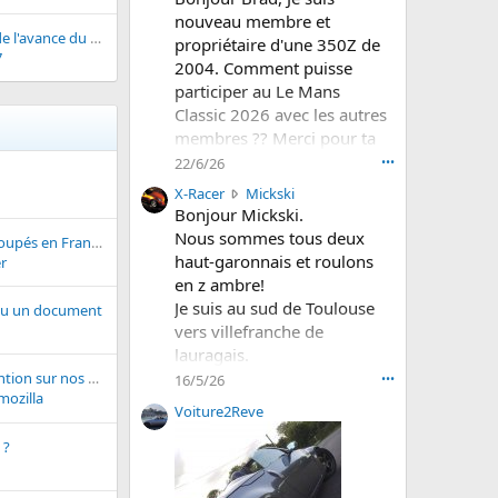
p
nouveau membre et
i
Réglage électrique de l'avance du siège conducteur HS
propriétaire d'une 350Z de
o
7
2004. Comment puisse
Z
participer au Le Mans
a
Classic 2026 avec les autres
é
c
membres ?? Merci pour ta
r
réponse. Cordialement.
22/6/26
•••
i
Jaap
X
X-Racer
Mickski
t
-
Bonjour Mickski.
s
R
u
Nous sommes tous deux
Top des ventes de coupés en France en 2017...
a
r
haut-garonnais et roulons
r
c
l
en z ambre!
e
e
Je suis au sud de Toulouse
ou un document
r
p
vers villefranche de
a
r
é
lauragais.
o
c
f
Si jamais tu es partant , nous
Entretien et Intervention sur nos 370z Roadster Centre-Val de Loire
16/5/26
•••
r
i
mozilla
pouvons nous organiser une
Voiture2Reve
i
l
balade picknic un de ces
t
d
 ?
jours.
s
e
Au plaisir !
u
B
r
r