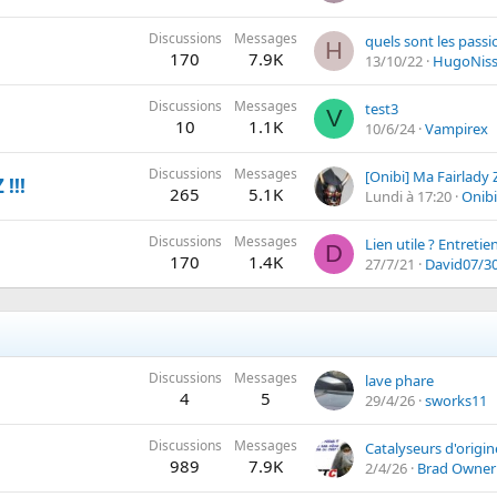
Discussions
Messages
H
170
7.9K
13/10/22
HugoNis
Discussions
Messages
test3
V
10
1.1K
10/6/24
Vampirex
Discussions
Messages
[Onibi] Ma Fairlady 
!!!
265
5.1K
Lundi à 17:20
Onibi
Discussions
Messages
Lien utile ? Entretie
D
170
1.4K
27/7/21
David07/3
Discussions
Messages
lave phare
4
5
29/4/26
sworks11
Discussions
Messages
Catalyseurs d'origin
989
7.9K
2/4/26
Brad Owner