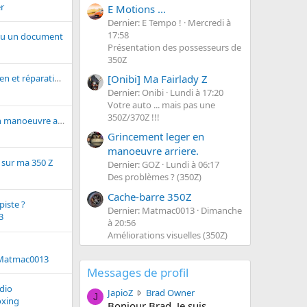
r
E Motions ...
Dernier: E Tempo !
Mercredi à
17:58
ou un document
Présentation des possesseurs de
350Z
[Onibi] Ma Fairlady Z
Garage pour entretien et réparation dans les secteurs Grenoble ou Lyon
Dernier: Onibi
Lundi à 17:20
Votre auto ... mais pas une
350Z/370Z !!!
Grincement leger en manoeuvre arriere.
Grincement leger en
manoeuvre arriere.
 sur ma 350 Z
Dernier: GOZ
Lundi à 06:17
Des problèmes ? (350Z)
Cache-barre 350Z
piste ?
Dernier: Matmac0013
Dimanche
3
à 20:56
Améliorations visuelles (350Z)
Matmac0013
Messages de profil
dio
J
JapioZ
Brad Owner
J
oxing
a
Bonjour Brad, Je suis