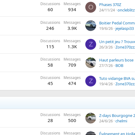
Discussions
Messages
Phases 370Z
O
60
934
24/11/24
oncleblitz
Discussions
Messages
Boitier Pedal Com
246
3.9K
19/6/26
jejelaspi33
Discussions
Messages
Un petit jeu ? Trouve
Z
115
1.3K
26/3/26
Zone370zz
Discussions
Messages
Haut parleurs bose
58
709
27/7/26
BOB
Discussions
Messages
Tuto vidange BVA su
Z
45
474
19/4/26
Zone370zz
Discussions
Messages
Z-days Bourgogne 
28
500
24/6/26
chelmi
Discussions
Messages
Événement en Hollan