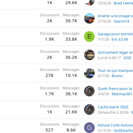
1K
29.6K
15/6/26
Brad Owne
Discussions
Messages
Insérer une image 
2K
30.7K
27/6/26
Gianni14
Discussions
Messages
E
1.9K
33.8K
7/7/26
Eric EZ 69
Discussions
Messages
2K
36.2K
Lundi à 06:17
GOZ
Discussions
Messages
Tout ce qui manque
278
10.1K
3/7/26
Bruno
Discussions
Messages
Quels freins pour la 
1.7K
38.1K
3/4/26
Matmac001
Discussions
Messages
Cache-barre 350Z
1K
21.6K
Dimanche à 20:56
Discussions
Messages
Astuce Code Autora
G
527
8.6K
21/7/26
Goldstarb