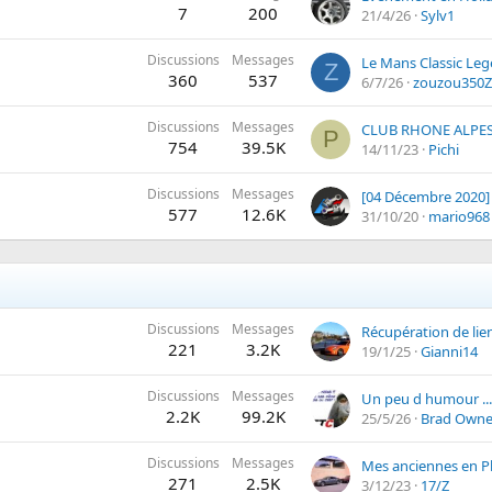
7
200
21/4/26
Sylv1
Discussions
Messages
Le Mans Classic Le
Z
360
537
6/7/26
zouzou350Z
Discussions
Messages
CLUB RHONE ALPE
P
754
39.5K
14/11/23
Pichi
Discussions
Messages
577
12.6K
31/10/20
mario968
Discussions
Messages
Récupération de lie
221
3.2K
19/1/25
Gianni14
Discussions
Messages
2.2K
99.2K
25/5/26
Brad Owne
Discussions
Messages
Mes anciennes en P
271
2.5K
3/12/23
17/Z