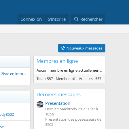
Connexion
S'inscrire
Rechercher
Nouveaux messages
Membres en ligne
Aucun membre en ligne actuellement.
Présentation - Futur Ziste en immersion
Total : 557|
Membres :0 |
Visiteurs : 557
Derniers messages
Présentation
Dernier: Macbrody350Z
Hier à
18:59
ody350Z
Présentation des possesseurs de
350Z
se !