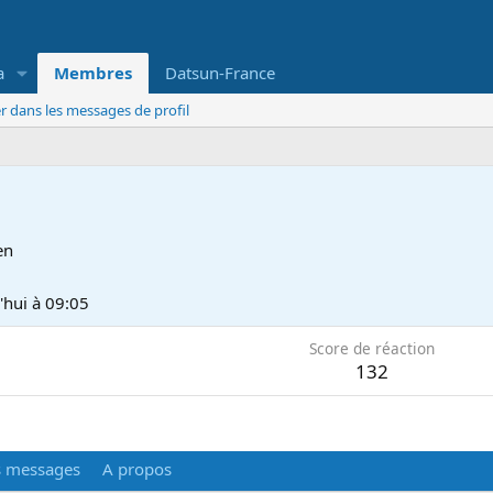
a
Membres
Datsun-France
r dans les messages de profil
en
'hui à 09:05
Score de réaction
132
s messages
A propos