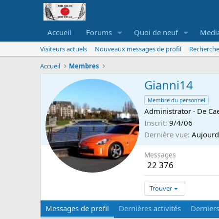
Accueil
Forums
Quoi de neuf
Medi
Visiteurs actuels
Nouveaux messages de profil
Recherche
Accueil
Membres
Gianni14
Membre du personnel
Administrator
·
De
Ca
Inscrit
9/4/06
Dernière vue
Aujourd
Messages
22 376
Trouver
Messages de profil
Dernières activités
Dernier