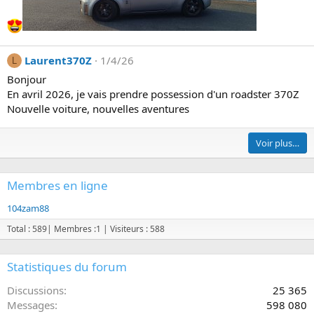
c
k
s
k
Laurent370Z
1/4/26
L
i
Bonjour
.
En avril 2026, je vais prendre possession d'un roadster 370Z
Nouvelle voiture, nouvelles aventures
Voir plus…
Membres en ligne
104zam88
Total : 589|
Membres :1 |
Visiteurs : 588
Statistiques du forum
Discussions
25 365
Messages
598 080