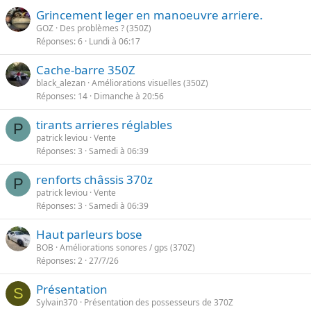
Grincement leger en manoeuvre arriere.
GOZ
Des problèmes ? (350Z)
Réponses
6
Lundi à 06:17
Cache-barre 350Z
black_alezan
Améliorations visuelles (350Z)
Réponses
14
Dimanche à 20:56
tirants arrieres réglables
P
patrick leviou
Vente
Réponses
3
Samedi à 06:39
renforts châssis 370z
P
patrick leviou
Vente
Réponses
3
Samedi à 06:39
Haut parleurs bose
BOB
Améliorations sonores / gps (370Z)
Réponses
2
27/7/26
Présentation
S
Sylvain370
Présentation des possesseurs de 370Z