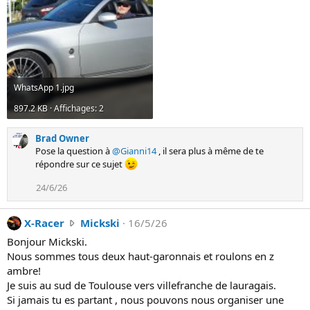
i
t
s
u
r
l
WhatsApp 1.jpg
e
897.2 KB · Affichages: 2
p
r
Brad Owner
o
Pose la question à
@Gianni14
, il sera plus à même de te
f
répondre sur ce sujet
i
l
24/6/26
d
e
X
X-Racer
Mickski
16/5/26
B
-
Bonjour Mickski.
r
R
Nous sommes tous deux haut-garonnais et roulons en z
a
a
ambre!
d
c
Je suis au sud de Toulouse vers villefranche de lauragais.
O
e
Si jamais tu es partant , nous pouvons nous organiser une
w
r