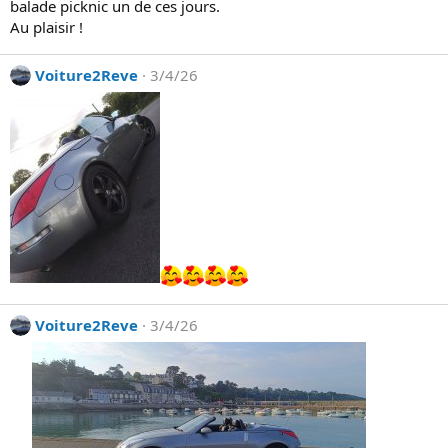
balade picknic un de ces jours.
n
a
Au plaisir !
e
é
r
c
.
Voiture2Reve
3/4/26
r
i
t
s
u
r
l
e
p
r
o
f
Voiture2Reve
3/4/26
i
l
d
e
M
i