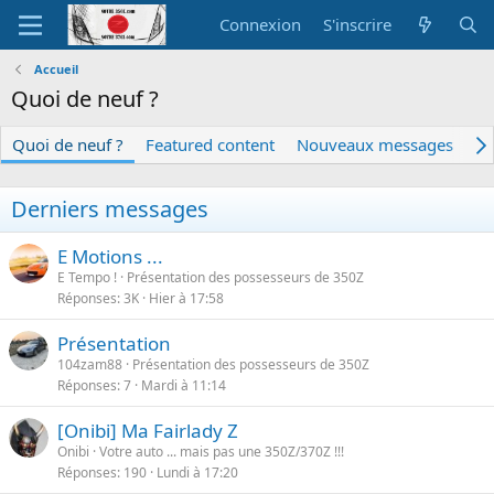
Connexion
S'inscrire
Accueil
Quoi de neuf ?
Quoi de neuf ?
Featured content
Nouveaux messages
N
Derniers messages
E Motions ...
E Tempo !
Présentation des possesseurs de 350Z
Réponses
3K
Hier à 17:58
Présentation
104zam88
Présentation des possesseurs de 350Z
Réponses
7
Mardi à 11:14
[Onibi] Ma Fairlady Z
Onibi
Votre auto ... mais pas une 350Z/370Z !!!
Réponses
190
Lundi à 17:20