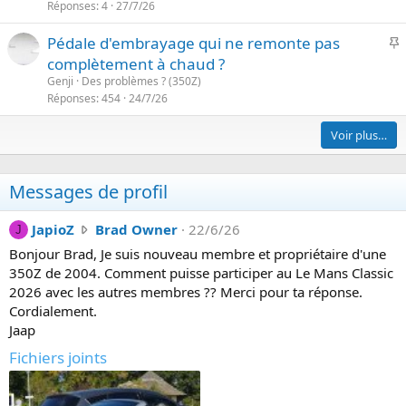
Réponses
4
27/7/26
I
Pédale d'embrayage qui ne remonte pas
complètement à chaud ?
p
Genji
Des problèmes ? (350Z)
o
Réponses
454
24/7/26
r
Voir plus…
t
a
n
Messages de profil
t
e
J
JapioZ
Brad Owner
22/6/26
J
a
Bonjour Brad, Je suis nouveau membre et propriétaire d'une
p
350Z de 2004. Comment puisse participer au Le Mans Classic
i
2026 avec les autres membres ?? Merci pour ta réponse.
o
Cordialement.
Z
Jaap
a
Fichiers joints
é
c
r