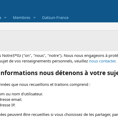
a
Membres
Datsun-France
otre3*0z ("on", "nous", "notre"). Nous nous engageons à protéger
sujet de vos renseignements personnels, veuillez
nous contacter
.
informations nous détenons à votre suj
nnées que nous recueillons et traitons comprend :
om ou nom d'utilisateur.
dresse email.
resse IP.
ées peuvent être recueillies si vous choisissez de les partager, p