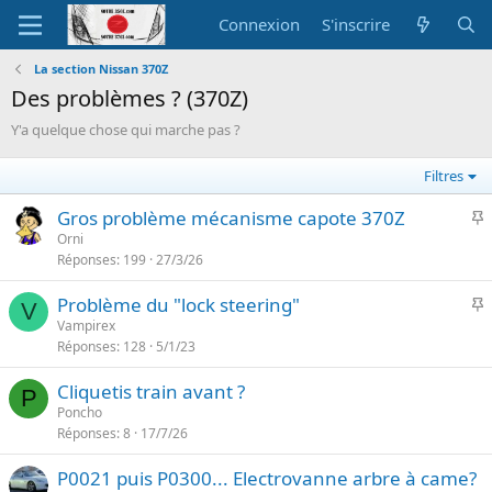
Connexion
S'inscrire
La section Nissan 370Z
Des problèmes ? (370Z)
Y'a quelque chose qui marche pas ?
Filtres
I
Gros problème mécanisme capote 370Z
Orni
Réponses
199
27/3/26
p
o
I
Problème du "lock steering"
r
V
Vampirex
t
Réponses
128
5/1/23
p
a
o
n
Cliquetis train avant ?
r
P
t
Poncho
t
e
Réponses
8
17/7/26
a
n
P0021 puis P0300... Electrovanne arbre à came?
t