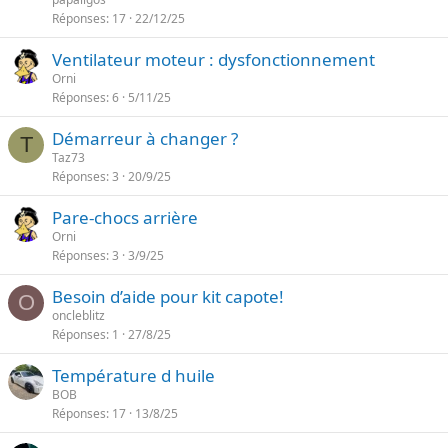
Réponses
17
22/12/25
Ventilateur moteur : dysfonctionnement
Orni
Réponses
6
5/11/25
Démarreur à changer ?
T
Taz73
Réponses
3
20/9/25
Pare-chocs arrière
Orni
Réponses
3
3/9/25
Besoin d’aide pour kit capote!
O
oncleblitz
Réponses
1
27/8/25
Température d huile
BOB
Réponses
17
13/8/25