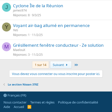
Cyclone Île de la Réunion
J
james974
Réponses
8
9/3/25
Voyant air-bag allumé en permanence
Y
Yeti
Réponses
1
11/2/25
Grésillement fenêtre conducteur - Ze solution
M
MaelouX
Réponses
3
11/2/25
Dernier
1 sur 14
Suivant
Vous devez vous connecter ou vous inscrire pour poster ici.
La section Nissan 370Z
Français (FR)
Nous contacter
Termes et règles
Politique de confidentialité
Aide
Accueil
R
S