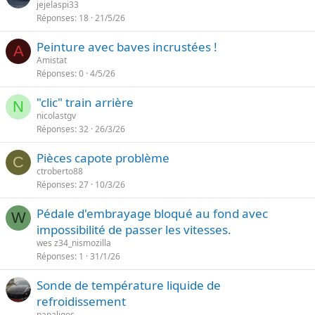
jejelaspi33
e
Réponses
18
21/5/26
Peinture avec baves incrustées !
A
Amistat
Réponses
0
4/5/26
"clic" train arrière
N
nicolastgv
Réponses
32
26/3/26
Pièces capote problème
C
ctroberto88
Réponses
27
10/3/26
Pédale d'embrayage bloqué au fond avec
W
impossibilité de passer les vitesses.
wes z34_nismozilla
Réponses
1
31/1/26
Sonde de température liquide de
refroidissement
papaligos