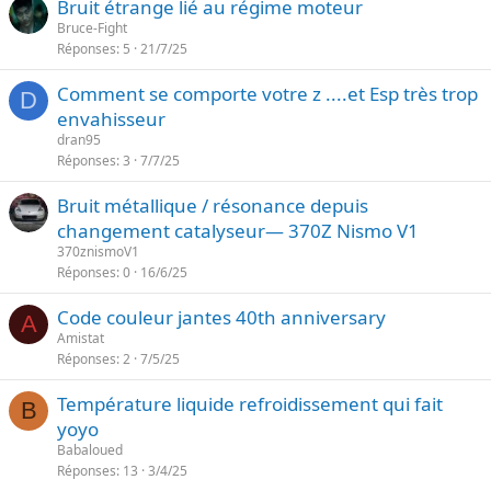
Bruit étrange lié au régime moteur
Bruce-Fight
Réponses
5
21/7/25
Comment se comporte votre z ....et Esp très trop
D
envahisseur
dran95
Réponses
3
7/7/25
Bruit métallique / résonance depuis
changement catalyseur— 370Z Nismo V1
370znismoV1
Réponses
0
16/6/25
Code couleur jantes 40th anniversary
A
Amistat
Réponses
2
7/5/25
Température liquide refroidissement qui fait
B
yoyo
Babaloued
Réponses
13
3/4/25