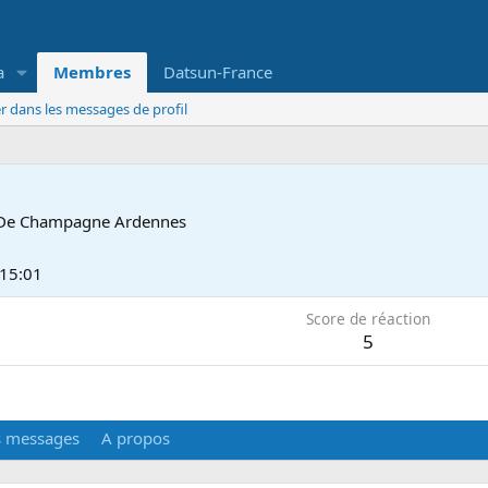
a
Membres
Datsun-France
r dans les messages de profil
De
Champagne Ardennes
 15:01
Score de réaction
5
s messages
A propos