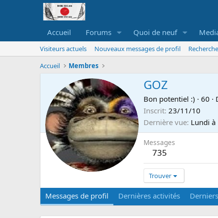
Accueil
Forums
Quoi de neuf
Medi
Visiteurs actuels
Nouveaux messages de profil
Recherche
Accueil
Membres
GOZ
Bon potentiel :)
·
60
·
Inscrit
23/11/10
Dernière vue
Lundi à
Messages
735
Trouver
Messages de profil
Dernières activités
Dernier