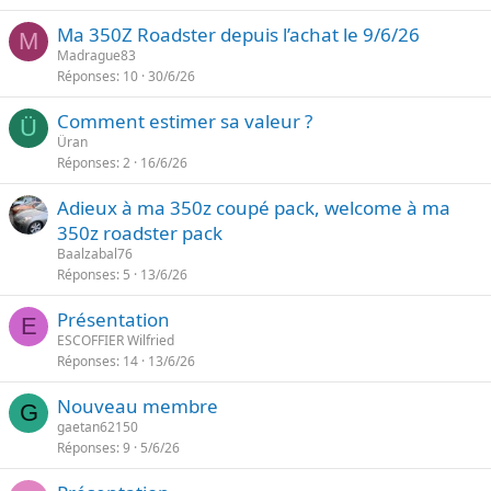
Ma 350Z Roadster depuis l’achat le 9/6/26
M
Madrague83
Réponses
10
30/6/26
Comment estimer sa valeur ?
Ü
Üran
Réponses
2
16/6/26
Adieux à ma 350z coupé pack, welcome à ma
350z roadster pack
Baalzabal76
Réponses
5
13/6/26
Présentation
E
ESCOFFIER Wilfried
Réponses
14
13/6/26
Nouveau membre
G
gaetan62150
Réponses
9
5/6/26