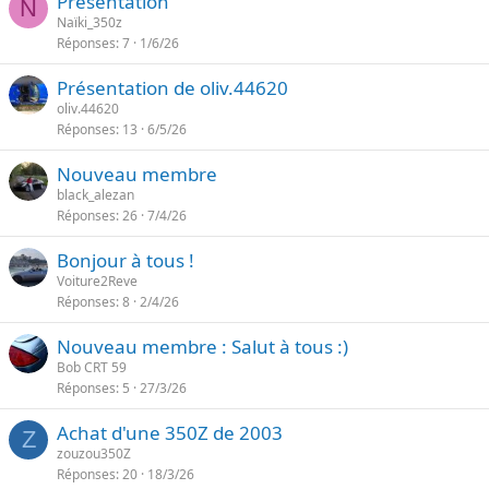
Présentation
N
Naïki_350z
Réponses
7
1/6/26
Présentation de oliv.44620
oliv.44620
Réponses
13
6/5/26
Nouveau membre
black_alezan
Réponses
26
7/4/26
Bonjour à tous !
Voiture2Reve
Réponses
8
2/4/26
Nouveau membre : Salut à tous :)
Bob CRT 59
Réponses
5
27/3/26
Achat d'une 350Z de 2003
Z
zouzou350Z
Réponses
20
18/3/26