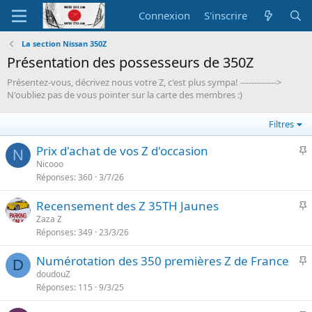
Connexion
S'inscrire
La section Nissan 350Z
Présentation des possesseurs de 350Z
Présentez-vous, décrivez nous votre Z, c'est plus sympa! ------------->
N'oubliez pas de vous pointer sur la carte des membres :)
Filtres
I
Prix d'achat de vos Z d'occasion
N
Nicooo
Réponses
360
3/7/26
p
o
I
Recensement des Z 35TH Jaunes
r
Zaza Z
t
Réponses
349
23/3/26
p
a
o
n
I
Numérotation des 350 premières Z de France
r
D
t
doudouZ
t
e
Réponses
115
9/3/25
p
a
o
n