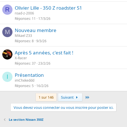
Olivier Lille - 350 Z roadster S1
R
road-z-2006
Réponses
11
17/3/26
Nouveau membre
M
Mikael Z33
Réponses
8
9/3/26
Après 5 années, c'est fait !
X-Racer
Réponses
37
23/2/26
Présentation
I
imChxkeddd
Réponses
5
16/2/26
Dernier
1 sur 146
Suivant
Vous devez vous connecter ou vous inscrire pour poster ici.
La section Nissan 350Z