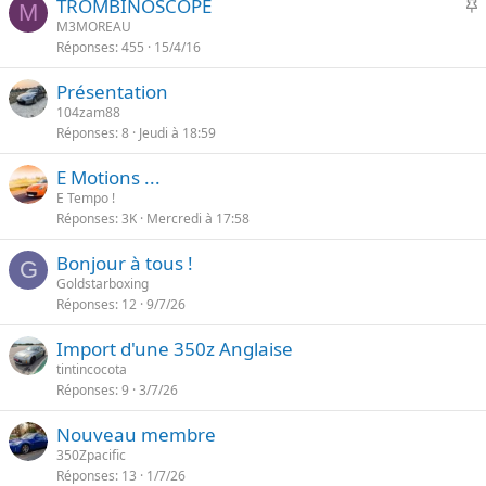
I
TROMBINOSCOPE
r
M
t
M3MOREAU
t
e
Réponses
455
15/4/16
p
a
o
n
Présentation
r
t
104zam88
t
e
Réponses
8
Jeudi à 18:59
a
n
E Motions ...
t
E Tempo !
e
Réponses
3K
Mercredi à 17:58
Bonjour à tous !
G
Goldstarboxing
Réponses
12
9/7/26
Import d'une 350z Anglaise
tintincocota
Réponses
9
3/7/26
Nouveau membre
350Zpacific
Réponses
13
1/7/26