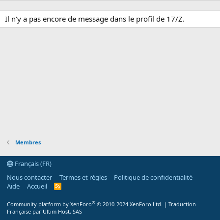
Il n'y a pas encore de message dans le profil de 17/Z.
Membres
Français (FR)
Nous contacter
Termes et règles
Politique de confidentialité
Aide
Accueil
R
S
S
®
Community platform by XenForo
© 2010-2024 XenForo Ltd.
|
Traduction
Française par Ultim Host, SAS