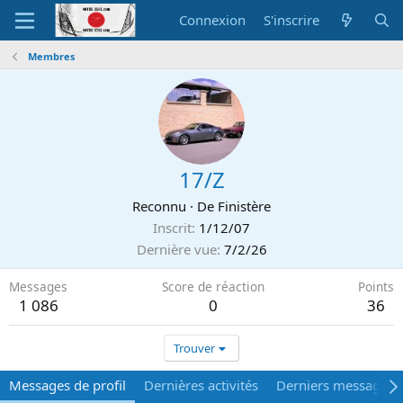
Connexion
S'inscrire
Membres
17/Z
Reconnu
·
De
Finistère
Inscrit
1/12/07
Dernière vue
7/2/26
Messages
Score de réaction
Points
1 086
0
36
Trouver
Messages de profil
Dernières activités
Derniers messages