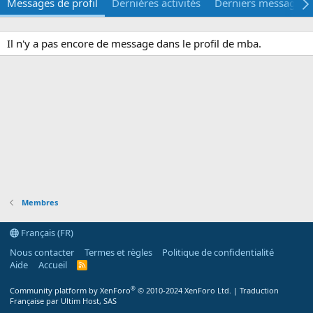
Messages de profil
Dernières activités
Derniers messages
Il n'y a pas encore de message dans le profil de mba.
Membres
Français (FR)
Nous contacter
Termes et règles
Politique de confidentialité
Aide
Accueil
R
S
S
®
Community platform by XenForo
© 2010-2024 XenForo Ltd.
|
Traduction
Française par Ultim Host, SAS