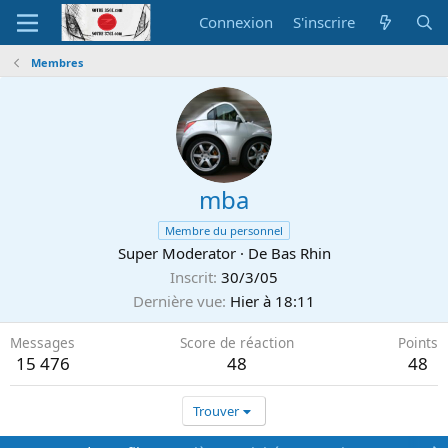
Connexion
S'inscrire
Membres
mba
Membre du personnel
Super Moderator
·
De
Bas Rhin
Inscrit
30/3/05
Dernière vue
Hier à 18:11
Messages
Score de réaction
Points
15 476
48
48
Trouver