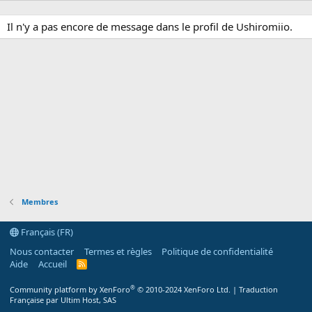
Il n'y a pas encore de message dans le profil de Ushiromiio.
Membres
Français (FR)
Nous contacter
Termes et règles
Politique de confidentialité
Aide
Accueil
R
S
S
®
Community platform by XenForo
© 2010-2024 XenForo Ltd.
|
Traduction
Française par Ultim Host, SAS