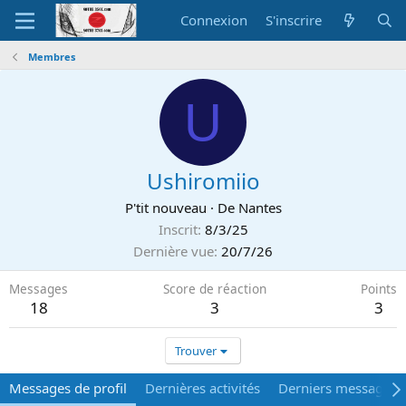
Connexion
S'inscrire
Membres
U
Ushiromiio
P'tit nouveau
·
De
Nantes
Inscrit
8/3/25
Dernière vue
20/7/26
Messages
Score de réaction
Points
18
3
3
Trouver
Messages de profil
Dernières activités
Derniers messages