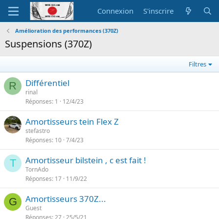
Connexion
S'inscrire
Amélioration des performances (370Z)
Suspensions (370Z)
Filtres
Différentiel
R
rinal
Réponses
1
12/4/23
Amortisseurs tein Flex Z
stefastro
Réponses
10
7/4/23
Amortisseur bilstein , c est fait !
T
TornAdo
Réponses
17
11/9/22
Amortisseurs 370Z...
G
Guest
Réponses
27
25/5/21