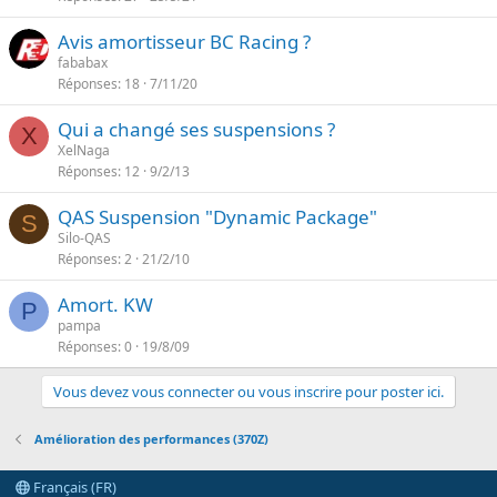
Avis amortisseur BC Racing ?
fababax
Réponses
18
7/11/20
Qui a changé ses suspensions ?
X
XelNaga
Réponses
12
9/2/13
QAS Suspension "Dynamic Package"
S
Silo-QAS
Réponses
2
21/2/10
Amort. KW
P
pampa
Réponses
0
19/8/09
Vous devez vous connecter ou vous inscrire pour poster ici.
Amélioration des performances (370Z)
Français (FR)