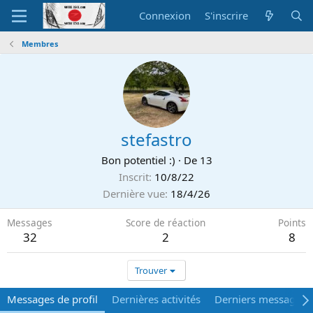
Connexion
S'inscrire
Membres
stefastro
Bon potentiel :)
·
De
13
Inscrit
10/8/22
Dernière vue
18/4/26
Messages
Score de réaction
Points
32
2
8
Trouver
Messages de profil
Dernières activités
Derniers messages