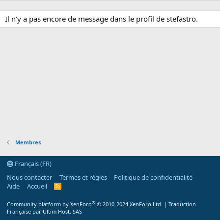
Il n'y a pas encore de message dans le profil de stefastro.
Membres
Français (FR)
Nous contacter
Termes et règles
Politique de confidentialité
Aide
Accueil
R
S
S
®
Community platform by XenForo
© 2010-2024 XenForo Ltd.
|
Traduction
Française par Ultim Host, SAS