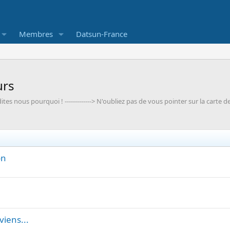
Membres
Datsun-France
urs
tes nous pourquoi ! -------------> N'oubliez pas de vous pointer sur la carte 
on
iens...