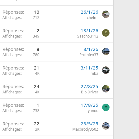
Réponses
10
26/1/26
Affichages
712
chelmi
Réponses
2
13/1/26
S
Affichages
349
Saschou112
Réponses
8
8/1/26
Affichages
780
Philinfex37
Réponses
21
3/11/25
Affichages
4K
mba
Réponses
24
27/8/25
Affichages
4K
BibiDriver
Réponses
1
17/8/25
Y
Affichages
738
yanou
Réponses
22
23/5/25
Affichages
3K
Macbrody350Z