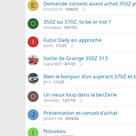
Demande conseils avant achat 350Z p
E
EricL55210
19/4/25
2
350Z ou 370Z, to be or not ?
O
Onizukkaa
19/1/25
Futur Daily en approche
I
Itachi
1/1/25
2
Sortie de Grange 350Z 313
Supra MK5
4/1/25
2
Bien le bonjour d’un aspirant 370Z e
JP13
1/1/25
Un vieux loup dans la berZerie
O
oncleblitz
12/1/19
2
Présentation et conseil d'achat
J
Jordan1106
20/9/24
Nouveau
I