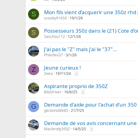
Mon fils vient d’acquerir une 350z rhd
S
scooby91650
19/1/26
Possesseurs 350z dans le (21) Cote d’or
S
Saschou112
12/1/26
J'ai pas le "Z" mais j'ai le "37"...
Philinfex37
3/1/26
Jeune curieux !
Z
Zwra
19/11/24
2
Aspirante proprio de 350Z
BibiDriver
16/6/25
2
Demande d'aide pour l'achat d'un 350 
G
geckonoble85
21/7/25
Demande de vos avis concernant une
Macbrody350Z
14/5/25
2