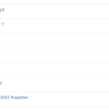
 p3
 ?
z
 350Z Roadster