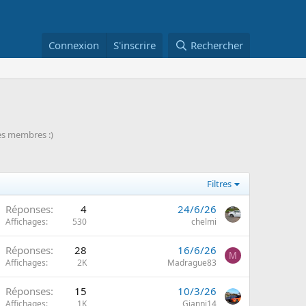
Connexion
S'inscrire
Rechercher
des membres :)
Filtres
Réponses
4
24/6/26
Affichages
530
chelmi
Réponses
28
16/6/26
M
Affichages
2K
Madrague83
Réponses
15
10/3/26
Affichages
1K
Gianni14