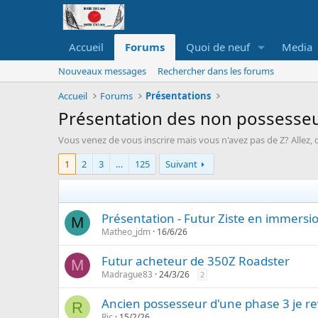
Accueil
Forums
Quoi de neuf
Media
Nouveaux messages
Rechercher dans les forums
Accueil
Forums
Présentations
Présentation des non possesse
Vous venez de vous inscrire mais vous n'avez pas de Z? Allez, di
1
2
3
…
125
Suivant
Présentation - Futur Ziste en immersi
M
Matheo_jdm
16/6/26
Futur acheteur de 350Z Roadster
M
Madrague83
24/3/26
2
Ancien possesseur d'une phase 3 je rev
R
Ric
15/2/26