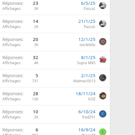
Réponses
23
6/5/25
Affichages
3K
Pascal.
Réponses
14
21/1/25
Affichages
2K
Pascal.
Réponses
20
12/1/25
O
Affichages
3K
oncleblitz
Réponses
32
8/1/25
Affichages
4K
Supra MK5
Réponses
5
2/1/25
Affichages
731
Matmac0013
Réponses
28
18/11/24
Affichages
13K
GOZ
Réponses
10
6/10/24
F
Affichages
2K
fredZ91
Réponses
6
16/9/24
I