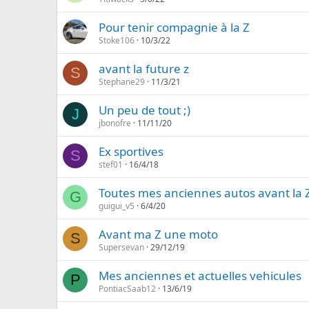
Pour tenir compagnie à la Z
Stoke106
10/3/22
avant la future z
S
Stephane29
11/3/21
Un peu de tout ;)
J
jbonofre
11/11/20
Ex sportives
S
stef01
16/4/18
Toutes mes anciennes autos avant la 
G
guigui_v5
6/4/20
Avant ma Z une moto
S
Supersevan
29/12/19
Mes anciennes et actuelles vehicules
P
PontiacSaab12
13/6/19