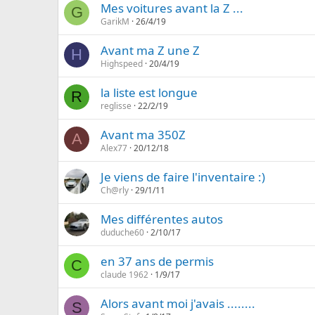
Mes voitures avant la Z ...
G
GarikM
26/4/19
Avant ma Z une Z
H
Highspeed
20/4/19
la liste est longue
R
reglisse
22/2/19
Avant ma 350Z
A
Alex77
20/12/18
Je viens de faire l'inventaire :)
Ch@rly
29/1/11
Mes différentes autos
duduche60
2/10/17
en 37 ans de permis
C
claude 1962
1/9/17
Alors avant moi j'avais ........
S