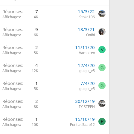
Réponses
7
15/3/22
Affichages
4K
Stoke106
Réponses
9
13/3/21
Affichages
6K
Onibi
Réponses
2
11/11/20
V
Affichages
5K
Vampirex
Réponses
4
12/4/20
G
Affichages
12K
guigui_v5
Réponses
1
7/4/20
G
Affichages
5K
guigui_v5
Réponses
2
30/12/19
Affichages
8K
TY STEPH
Réponses
1
15/10/19
P
Affichages
10K
PontiacSaab12