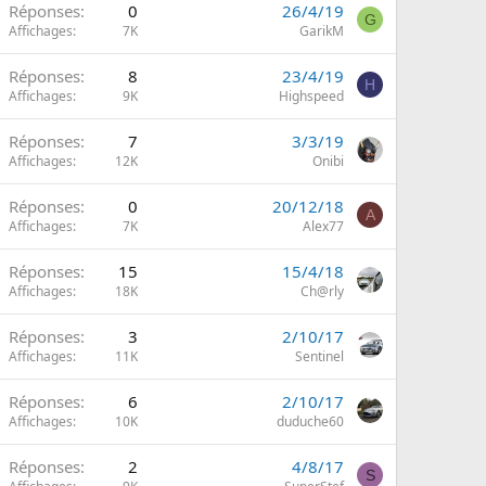
Réponses
0
26/4/19
G
Affichages
7K
GarikM
Réponses
8
23/4/19
H
Affichages
9K
Highspeed
Réponses
7
3/3/19
Affichages
12K
Onibi
Réponses
0
20/12/18
A
Affichages
7K
Alex77
Réponses
15
15/4/18
Affichages
18K
Ch@rly
Réponses
3
2/10/17
Affichages
11K
Sentinel
Réponses
6
2/10/17
Affichages
10K
duduche60
Réponses
2
4/8/17
S