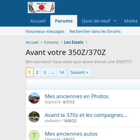
Accueil
Forums
Quoi de neuf
Media
Nouveaux messages
Rechercher dans les forums
Accueil
Forums
Les Essais
Avant votre 350Z/370Z
Ben oui tiens? Vous aviez quoi avant d'avoir une 350Z????
1
2
3
…
14
Suivant
Mes anciennes en Photos
Gianni14
6/7/13
Avant la 370z et les compagnes...
stefastro
18/8/22
Mes anciennes autos
T
Titiwacks
5/6/22