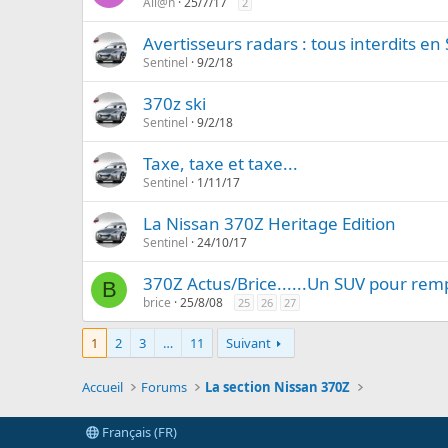
Ali@n
25/7/17
2
Avertisseurs radars : tous interdits en
Sentinel
9/2/18
370z ski
Sentinel
9/2/18
Taxe, taxe et taxe...
Sentinel
1/11/17
La Nissan 370Z Heritage Edition
Sentinel
24/10/17
370Z Actus/Brice......Un SUV pour remp
B
brice
25/8/08
25
26
27
1
2
3
…
11
Suivant
Accueil
Forums
La section Nissan 370Z
Français (FR)