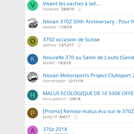
Vivent les vaches à lait...
V
Vampirex
28/9/19
2
Nissan 370Z 50th Anniversary - Pour fê
Sentinel
17/4/19
370Z occasion de Suisse
O
optimus
13/12/17
2
Nouvelle 370 au Salon de L'auto (Gen
K
Ken987
19/3/19
Nissan Motorsports Project Clubsport 
Stormtrooper
12/11/18
MALUS ECOLOGIQUE DE 10 500€ OFFERT
H
harry.potter21
2/9/18
[Promo] Remise malus éco sur le 370Z
P
pooky74
4/4/17
2
370z 2018
A