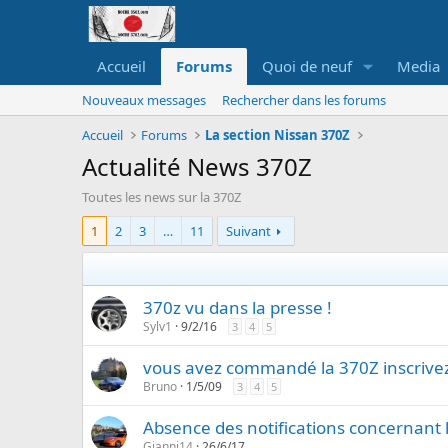
Accueil
Forums
Quoi de neuf
Media
Nouveaux messages
Rechercher dans les forums
Accueil
Forums
La section Nissan 370Z
Actualité News 370Z
Toutes les news sur la 370Z
1
2
3
…
11
Suivant
370z vu dans la presse !
Sylv1
9/2/16
3
4
5
vous avez commandé la 370Z inscrivez 
Bruno
1/5/09
3
4
5
Absence des notifications concernant 
Gianni14
26/6/17