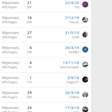
Réponses
21
22/4/20
P
Affichages
26K
Pat
Réponses
16
7/12/19
Affichages
33K
Pascal.
Réponses
27
31/5/19
Affichages
38K
Onibi
Réponses
4
26/3/19
K
Affichages
10K
Ken987
Réponses
4
13/11/18
Affichages
9K
Stormtrooper
Réponses
1
3/9/18
Affichages
11K
Fugazi37
Réponses
29
26/3/18
Affichages
29K
Ch@rly
Réponses
24
17/3/18