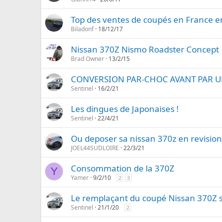
Top des ventes de coupés en France e
Biladonf
18/12/17
Nissan 370Z Nismo Roadster Concept
Brad Owner
13/2/15
CONVERSION PAR-CHOC AVANT PAR U
Sentinel
16/2/21
Les dingues de Japonaises !
Sentinel
22/4/21
Ou deposer sa nissan 370z en revision
JOEL44SUDLOIRE
22/3/21
Consommation de la 370Z
Y
Yamer
9/2/10
2
3
Le remplaçant du coupé Nissan 370Z s
Sentinel
21/1/20
2