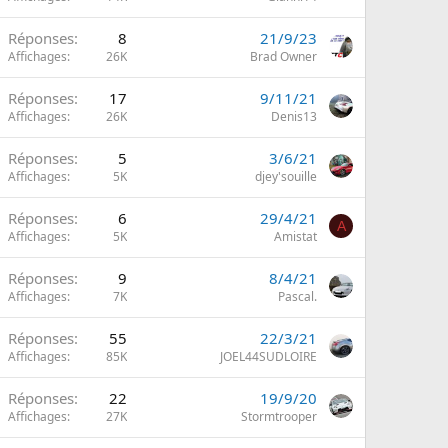
Réponses
8
21/9/23
Affichages
26K
Brad Owner
Réponses
17
9/11/21
Affichages
26K
Denis13
Réponses
5
3/6/21
Affichages
5K
djey'souille
Réponses
6
29/4/21
A
Affichages
5K
Amistat
Réponses
9
8/4/21
Affichages
7K
Pascal.
Réponses
55
22/3/21
Affichages
85K
JOEL44SUDLOIRE
Réponses
22
19/9/20
Affichages
27K
Stormtrooper