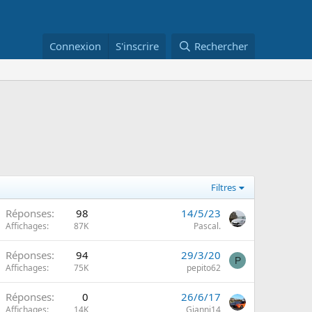
Connexion
S'inscrire
Rechercher
Filtres
Réponses
98
14/5/23
m
Affichages
87K
Pascal.
Réponses
94
29/3/20
P
m
Affichages
75K
pepito62
Réponses
0
26/6/17
m
Affichages
14K
Gianni14