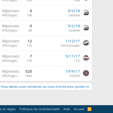
Affichages
28K
mba
Réponses
0
9/2/18
Affichages
10K
Sentinel
Réponses
0
9/2/18
Affichages
8K
Sentinel
Réponses
12
1/12/17
Affichages
17K
Stormtrooper
Réponses
7
5/11/17
Affichages
15K
17/Z
Réponses
520
19/9/17
3
Affichages
182K
350Z64
Vous devez vous connecter ou vous inscrire pour poster ici.
s et règles
Politique de confidentialité
Aide
Accueil
R
S