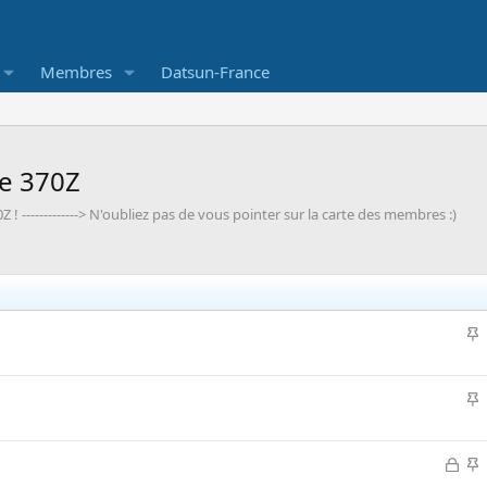
Membres
Datsun-France
de 370Z
! -------------> N'oubliez pas de vous pointer sur la carte des membres :)
I
p
I
o
r
p
t
F
I
o
a
e