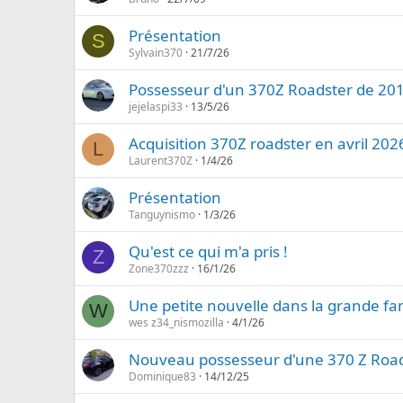
Présentation
S
Sylvain370
21/7/26
Possesseur d'un 370Z Roadster de 20
jejelaspi33
13/5/26
Acquisition 370Z roadster en avril 202
L
Laurent370Z
1/4/26
Présentation
Tanguynismo
1/3/26
Qu'est ce qui m'a pris !
Z
Zone370zzz
16/1/26
Une petite nouvelle dans la grande fa
W
wes z34_nismozilla
4/1/26
Nouveau possesseur d'une 370 Z Roa
Dominique83
14/12/25