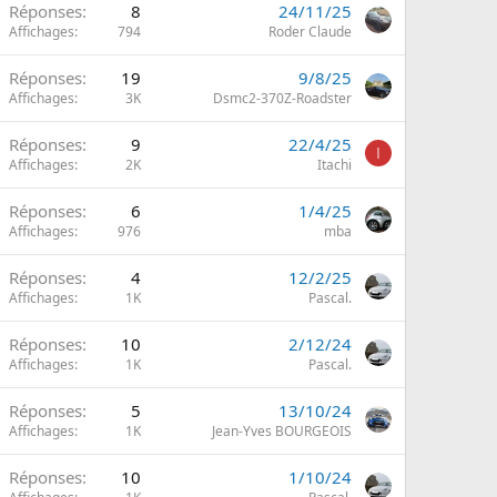
Réponses
8
24/11/25
Affichages
794
Roder Claude
Réponses
19
9/8/25
Affichages
3K
Dsmc2-370Z-Roadster
Réponses
9
22/4/25
I
Affichages
2K
Itachi
Réponses
6
1/4/25
Affichages
976
mba
Réponses
4
12/2/25
Affichages
1K
Pascal.
Réponses
10
2/12/24
Affichages
1K
Pascal.
Réponses
5
13/10/24
Affichages
1K
Jean-Yves BOURGEOIS
Réponses
10
1/10/24