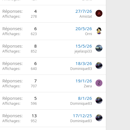
Réponses
4
27/7/26
A
Affichages
278
Amistat
Réponses
6
20/5/26
Affichages
623
Orni
Réponses
8
15/5/26
Affichages
852
jejelaspi33
Réponses
6
18/3/26
Affichages
640
Dominique83
Réponses
7
19/1/26
Z
Affichages
707
Zwra
Réponses
5
8/1/26
Affichages
596
Dominique83
Réponses
13
17/12/25
Affichages
952
Dominique83