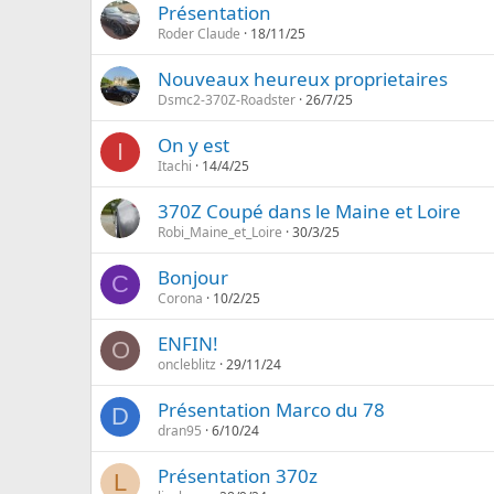
Présentation
Roder Claude
18/11/25
Nouveaux heureux proprietaires
Dsmc2-370Z-Roadster
26/7/25
On y est
I
Itachi
14/4/25
370Z Coupé dans le Maine et Loire
Robi_Maine_et_Loire
30/3/25
Bonjour
C
Corona
10/2/25
ENFIN!
O
oncleblitz
29/11/24
Présentation Marco du 78
D
dran95
6/10/24
Présentation 370z
L