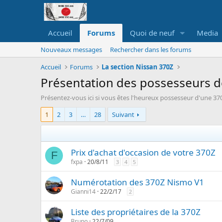
Accueil
Forums
Quoi de neuf
Media
Nouveaux messages
Rechercher dans les forums
Accueil
Forums
La section Nissan 370Z
Présentation des possesseurs 
Présentez-vous ici si vous êtes l'heureux possesseur d'une 370Z 
1
2
3
…
28
Suivant
Prix d'achat d'occasion de votre 370Z
F
fxpa
20/8/11
3
4
5
Numérotation des 370Z Nismo V1
Gianni14
22/2/17
2
Liste des propriétaires de la 370Z
Bruno
22/7/09