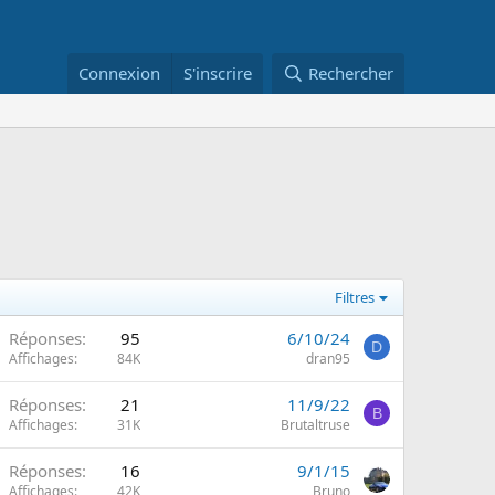
Connexion
S'inscrire
Rechercher
Filtres
Réponses
95
6/10/24
D
m
Affichages
84K
dran95
Réponses
21
11/9/22
B
m
Affichages
31K
Brutaltruse
Réponses
16
9/1/15
m
Affichages
42K
Bruno