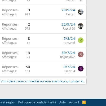
Affichages
1K
Pascal.
Réponses
3
28/9/24
Affichages
672
Pascal.
Réponses
2
22/9/24
Affichages
573
Pascal 60
Réponses
8
5/8/24
R
Affichages
1K
romanof
Réponses
13
30/7/24
R
Affichages
2K
Rogue987Z
Réponses
50
9/7/24
S
Affichages
10K
sebz34
Vous devez vous connecter ou vous inscrire pour poster ici.
s et règles
Politique de confidentialité
Aide
Accueil
R
S