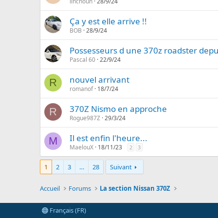
linchoun
28/9/24
Ça y est elle arrive !!
BOB
28/9/24
Possesseurs d une 370z roadster depu
Pascal 60
22/9/24
nouvel arrivant
R
romanof
18/7/24
370Z Nismo en approche
R
Rogue987Z
29/3/24
Il est enfin l'heure...
M
MaelouX
18/11/23
2
3
1
2
3
…
28
Suivant
Accueil
Forums
La section Nissan 370Z
Français (FR)