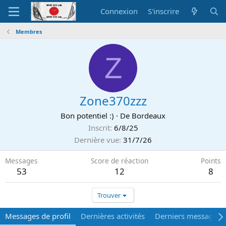
Connexion
S'inscrire
Membres
Z
Zone370zzz
Bon potentiel :)
·
De
Bordeaux
Inscrit
6/8/25
Dernière vue
31/7/26
Messages
Score de réaction
Points
53
12
8
Trouver
Messages de profil
Dernières activités
Derniers messages