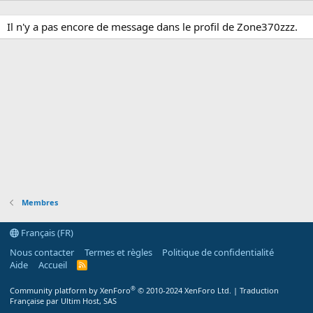
Il n'y a pas encore de message dans le profil de Zone370zzz.
Membres
Français (FR)
Nous contacter
Termes et règles
Politique de confidentialité
Aide
Accueil
R
S
S
®
Community platform by XenForo
© 2010-2024 XenForo Ltd.
|
Traduction
Française par Ultim Host, SAS