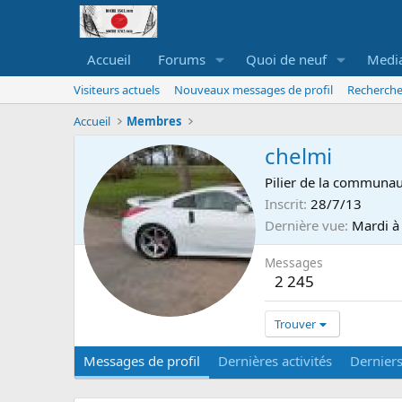
Accueil
Forums
Quoi de neuf
Medi
Visiteurs actuels
Nouveaux messages de profil
Recherche
Accueil
Membres
chelmi
Pilier de la communau
Inscrit
28/7/13
Dernière vue
Mardi à
Messages
2 245
Trouver
Messages de profil
Dernières activités
Dernier