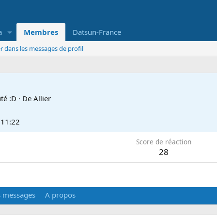
a
Membres
Datsun-France
r dans les messages de profil
té :D
·
De
Allier
 11:22
Score de réaction
28
s messages
A propos