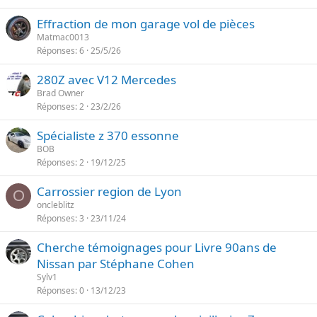
o
l
t
Effraction de mon garage vol de pièces
r
e
Matmac0013
t
Réponses
6
25/5/26
a
n
280Z avec V12 Mercedes
t
Brad Owner
e
Réponses
2
23/2/26
Spécialiste z 370 essonne
BOB
Réponses
2
19/12/25
Carrossier region de Lyon
O
oncleblitz
Réponses
3
23/11/24
Cherche témoignages pour Livre 90ans de
Nissan par Stéphane Cohen
Sylv1
Réponses
0
13/12/23