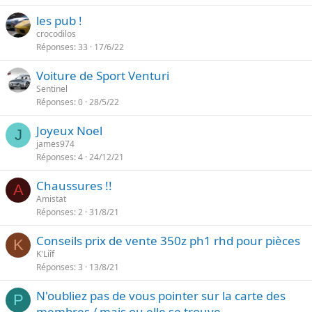
les pub !
crocodilos
Réponses
33
17/6/22
Voiture de Sport Venturi
Sentinel
Réponses
0
28/5/22
Joyeux Noel
J
james974
Réponses
4
24/12/21
Chaussures !!
A
Amistat
Réponses
2
31/8/21
Conseils prix de vente 350z ph1 rhd pour pièces
K
K'Liîf
Réponses
3
13/8/21
N'oubliez pas de vous pointer sur la carte des
P
membres / mais ou elle se trouve