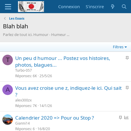
Connexion
S'inscrire
Les Essais
Blah blah
Parlez de tout ici. Humour - Humeur ...
Filtres
I
Un peu d humour ... Postez vos histoires,
T
photos, blagues...
p
Turbo-057
o
Réponses
6K
25/5/26
r
I
Vous avez croise une z, indiquez-le ici. Qui sait
t
A
?
a
p
n
alex300zx
o
Réponses
7K
14/1/26
t
r
e
I
P
Calendrier 2020 => Pour ou Stop ?
t
m
o
Gianni14
a
Réponses
6
16/8/20
p
l
n