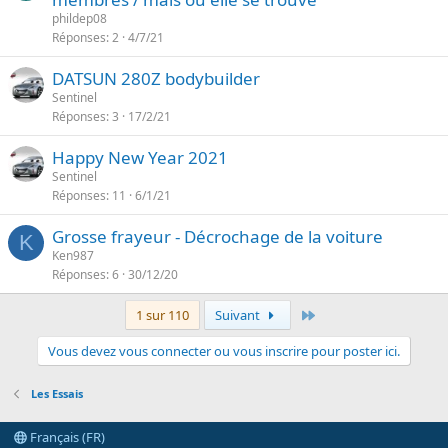
phildep08
Réponses
2
4/7/21
DATSUN 280Z bodybuilder
Sentinel
Réponses
3
17/2/21
Happy New Year 2021
Sentinel
Réponses
11
6/1/21
Grosse frayeur - Décrochage de la voiture
K
Ken987
Réponses
6
30/12/20
Dernier
1 sur 110
Suivant
Vous devez vous connecter ou vous inscrire pour poster ici.
Les Essais
Français (FR)