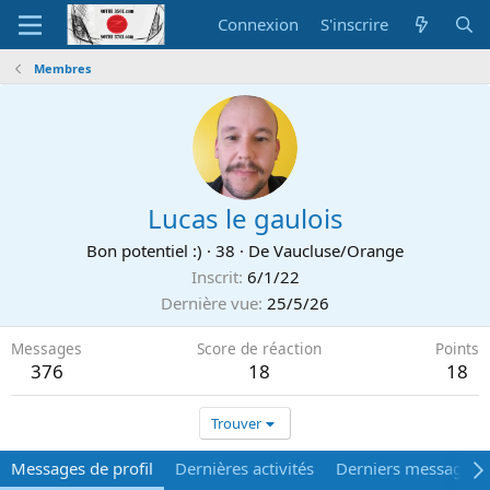
Connexion
S'inscrire
Membres
Lucas le gaulois
Bon potentiel :)
·
38
·
De
Vaucluse/Orange
Inscrit
6/1/22
Dernière vue
25/5/26
Messages
Score de réaction
Points
376
18
18
Trouver
Messages de profil
Dernières activités
Derniers messages