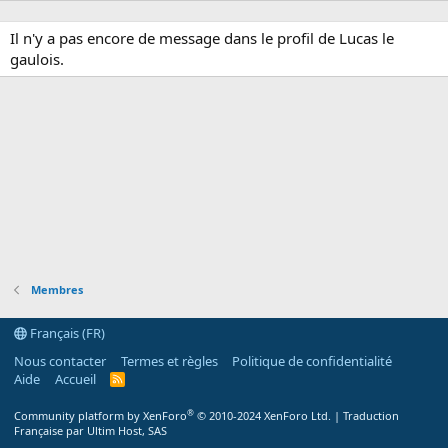
Il n'y a pas encore de message dans le profil de Lucas le
gaulois.
Membres
Français (FR)
Nous contacter
Termes et règles
Politique de confidentialité
Aide
Accueil
R
S
S
®
Community platform by XenForo
© 2010-2024 XenForo Ltd.
|
Traduction
Française par Ultim Host, SAS