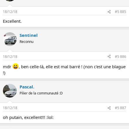
18/12/18
#5 885
Excellent.
Sentinel
Reconnu
18/12/18
#5 886
mdr
, ben celle-là, elle est mal barré ! (non c'est une blague
!)
Pascal.
Pilier de la communauté :D
18/12/18
#5 887
oh putain, excellent!!! :lol: