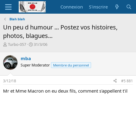
Connexion
S'inscrire
Blah blah
Un peu d humour ... Postez vos histoires,
photos, blagues...
A
D
Turbo-057
31/3/06
u
a
t
t
mba
e
e
Super Moderator
Membre du personnel
u
d
r
e
d
d
3/12/18
#5 881
e
é
l
b
Mr et Mme Macron on eu deux fils, comment s'appellent t'il
a
u
d
t
i
s
c
u
s
s