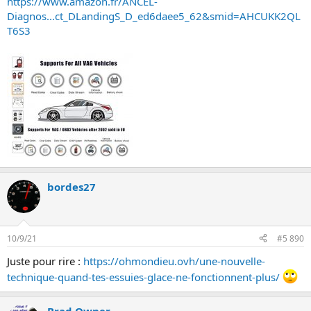
https://www.amazon.fr/ANCEL-
Diagnos...ct_DLandingS_D_ed6daee5_62&smid=AHCUKK2QL
T6S3
bordes27
10/9/21
#5 890
Juste pour rire :
https://ohmondieu.ovh/une-nouvelle-
technique-quand-tes-essuies-glace-ne-fonctionnent-plus/
Brad Owner