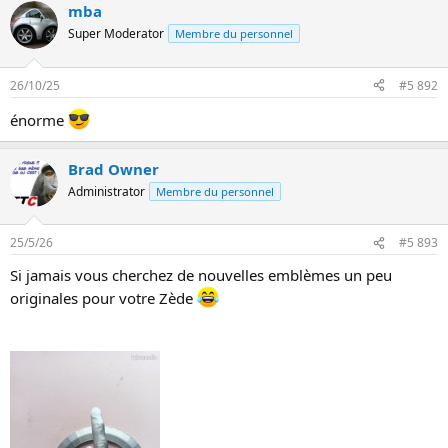
mba
r
é
Super Moderator
Membre du personnel
a
c
t
26/10/25
#5 892
i
o
énorme
n
s
:
Brad Owner
Administrator
Membre du personnel
25/5/26
#5 893
Si jamais vous cherchez de nouvelles emblèmes un peu
originales pour votre Zède