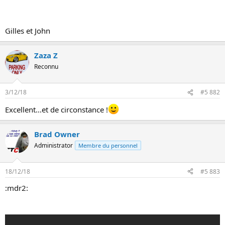
i
o
n
Gilles et John
Zaza Z
Reconnu
3/12/18
#5 882
Excellent...et de circonstance !
Brad Owner
Administrator
Membre du personnel
18/12/18
#5 883
:mdr2: