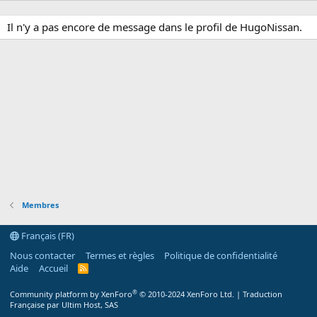
Il n'y a pas encore de message dans le profil de HugoNissan.
Membres
Français (FR)
Nous contacter
Termes et règles
Politique de confidentialité
Aide
Accueil
R
S
S
®
Community platform by XenForo
© 2010-2024 XenForo Ltd.
|
Traduction
Française par Ultim Host, SAS