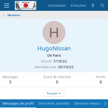
Connexion
S'inscrire
Membres
H
HugoNissan
De
Paris
Inscrit
7/10/22
Dernière vue
20/10/22
Messages
Score de réaction
Points
5
0
0
Trouver
Messages de profil
Dernières activités
Derniers messages