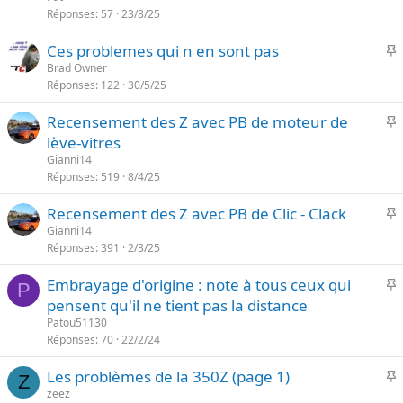
o
Réponses
57
23/8/25
t
r
e
I
Ces problemes qui n en sont pas
t
Brad Owner
a
Réponses
122
30/5/25
p
n
o
t
I
Recensement des Z avec PB de moteur de
r
e
lève-vitres
t
p
Gianni14
a
o
Réponses
519
8/4/25
n
r
t
I
Recensement des Z avec PB de Clic - Clack
t
e
Gianni14
a
Réponses
391
2/3/25
p
n
o
t
I
Embrayage d'origine : note à tous ceux qui
r
P
e
pensent qu'il ne tient pas la distance
t
p
Patou51130
a
o
Réponses
70
22/2/24
n
r
t
I
Les problèmes de la 350Z (page 1)
t
Z
e
zeez
a