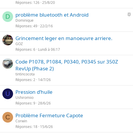
Réponses
126
25/8/20
p
n
o
t
I
problème bluetooth et Android
r
D
e
Dominique
t
Réponses
49
22/2/16
p
a
o
n
Grincement leger en manoeuvre arriere.
r
t
GOZ
t
e
Réponses
6
Lundi à 06:17
a
n
Code P1078, P1084, P0340, P0345 sur 350Z
t
RevUp (Phase 2)
e
tintincocota
Réponses
2
14/7/26
Pression d’huile
U
Ushiromiio
Réponses
9
28/6/26
Problème Fermeture Capote
C
Corwin
Réponses
18
15/6/26