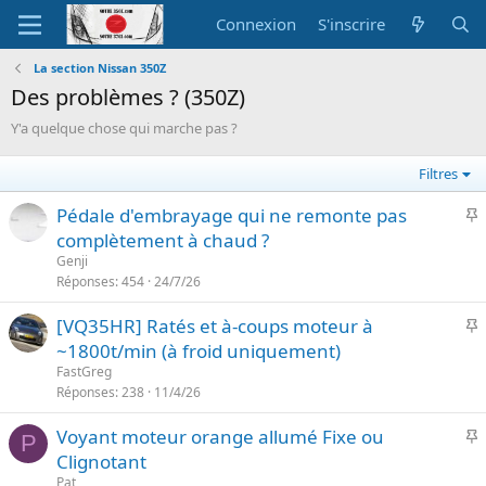
Connexion
S'inscrire
La section Nissan 350Z
Des problèmes ? (350Z)
Y'a quelque chose qui marche pas ?
Filtres
I
Pédale d'embrayage qui ne remonte pas
complètement à chaud ?
p
Genji
o
Réponses
454
24/7/26
r
I
[VQ35HR] Ratés et à-coups moteur à
t
~1800t/min (à froid uniquement)
a
p
n
FastGreg
o
Réponses
238
11/4/26
t
r
e
I
Voyant moteur orange allumé Fixe ou
t
P
Clignotant
a
p
n
Pat