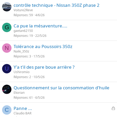
contrôle technique - Nissan 350Z phase 2
Voiture2Reve
Réponses
59
4/6/26
Ca pue la mésaventure....
G
gaetan62150
Réponses
19
22/5/26
Tolérance au Poussoirs 350z
N
Naïki_350z
Réponses
3
17/5/26
Y'a t'il des pare boue arrière ?
U
Ushiromiio
Réponses
2
10/5/26
Questionnement sur la consommation d'huile
Ekorian
Réponses
61
6/5/26
F
Panne ...
C
e
Claudio BAR