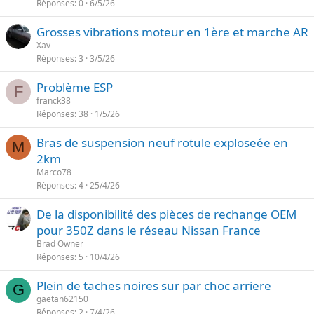
Réponses
0
6/5/26
r
Grosses vibrations moteur en 1ère et marche AR
é
Xav
Réponses
3
3/5/26
Problème ESP
F
franck38
Réponses
38
1/5/26
Bras de suspension neuf rotule exploseée en
M
2km
Marco78
Réponses
4
25/4/26
De la disponibilité des pièces de rechange OEM
pour 350Z dans le réseau Nissan France
Brad Owner
Réponses
5
10/4/26
Plein de taches noires sur par choc arriere
G
gaetan62150
Réponses
2
7/4/26