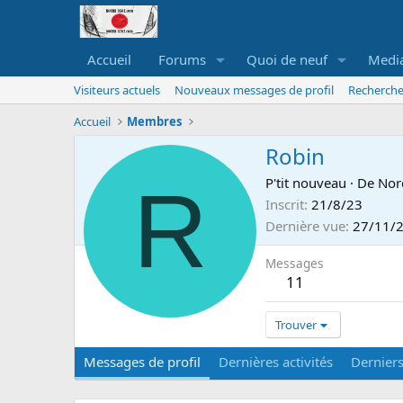
Accueil
Forums
Quoi de neuf
Medi
Visiteurs actuels
Nouveaux messages de profil
Recherche
Accueil
Membres
Robin
R
P'tit nouveau
·
De
Nor
Inscrit
21/8/23
Dernière vue
27/11/
Messages
11
Trouver
Messages de profil
Dernières activités
Dernier