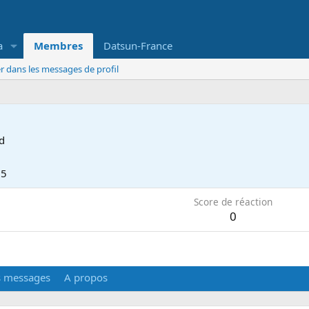
a
Membres
Datsun-France
r dans les messages de profil
d
25
Score de réaction
0
s messages
A propos