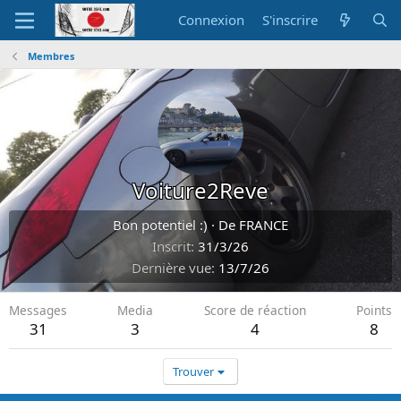
Connexion
S'inscrire
Membres
Voiture2Reve
Bon potentiel :)
·
De
FRANCE
Inscrit
31/3/26
Dernière vue
13/7/26
Messages
Media
Score de réaction
Points
31
3
4
8
Trouver