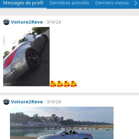
Messages de profil
Dernières activités
Derniers messages
Voiture2Reve
3/4/26
Voiture2Reve
3/4/26