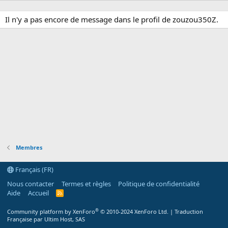
Il n'y a pas encore de message dans le profil de zouzou350Z.
Membres
Français (FR)
Nous contacter
Termes et règles
Politique de confidentialité
Aide
Accueil
R
S
S
®
Community platform by XenForo
© 2010-2024 XenForo Ltd.
|
Traduction
Française par Ultim Host, SAS