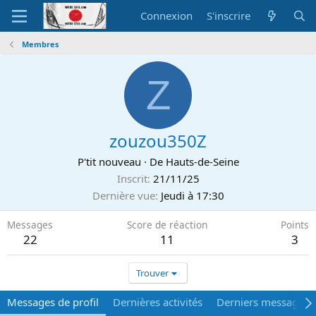
Connexion
S'inscrire
Membres
Z
zouzou350Z
P'tit nouveau
·
De
Hauts-de-Seine
Inscrit
21/11/25
Dernière vue
Jeudi à 17:30
Messages
Score de réaction
Points
22
11
3
Trouver
Messages de profil
Dernières activités
Derniers messages