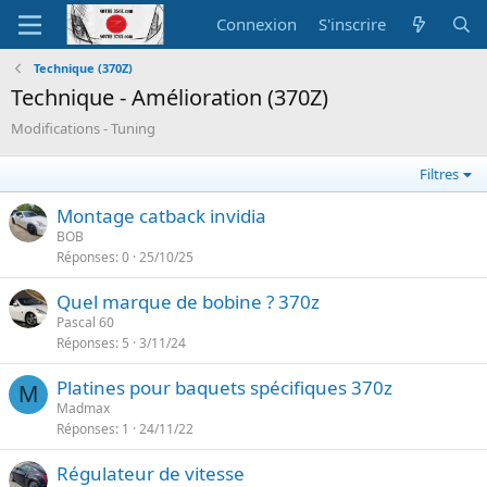
Connexion
S'inscrire
Technique (370Z)
Technique - Amélioration (370Z)
Modifications - Tuning
Filtres
Montage catback invidia
BOB
Réponses
0
25/10/25
Quel marque de bobine ? 370z
Pascal 60
Réponses
5
3/11/24
Platines pour baquets spécifiques 370z
M
Madmax
Réponses
1
24/11/22
Régulateur de vitesse