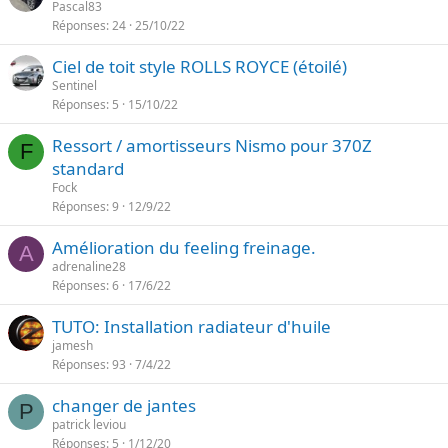
Pascal83
Réponses
24
25/10/22
Ciel de toit style ROLLS ROYCE (étoilé)
Sentinel
Réponses
5
15/10/22
Ressort / amortisseurs Nismo pour 370Z
F
standard
Fock
Réponses
9
12/9/22
Amélioration du feeling freinage.
A
adrenaline28
Réponses
6
17/6/22
TUTO: Installation radiateur d'huile
jamesh
Réponses
93
7/4/22
changer de jantes
P
patrick leviou
Réponses
5
1/12/20