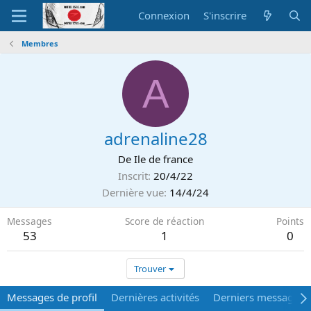
Connexion
S'inscrire
Membres
A
adrenaline28
De
Ile de france
Inscrit
20/4/22
Dernière vue
14/4/24
Messages
Score de réaction
Points
53
1
0
Trouver
Messages de profil
Dernières activités
Derniers messages