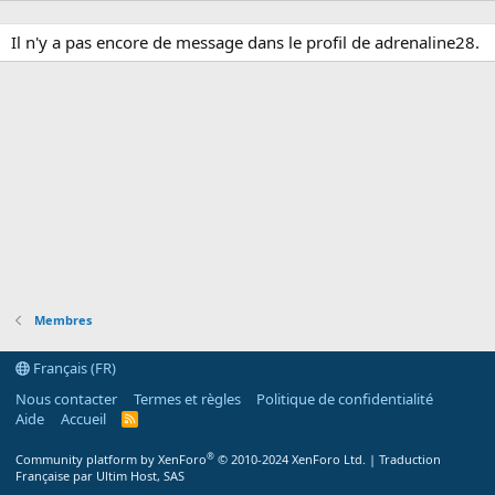
Il n'y a pas encore de message dans le profil de adrenaline28.
Membres
Français (FR)
Nous contacter
Termes et règles
Politique de confidentialité
Aide
Accueil
R
S
S
®
Community platform by XenForo
© 2010-2024 XenForo Ltd.
|
Traduction
Française par Ultim Host, SAS