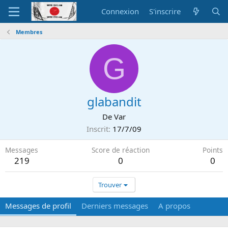
Connexion
S'inscrire
Membres
G
glabandit
De
Var
Inscrit
17/7/09
Messages
Score de réaction
Points
219
0
0
Trouver
Messages de profil
Derniers messages
A propos