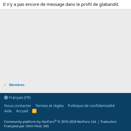
Il n'y a pas encore de message dans le profil de glabandit.
Membres
Français (FR)
Nous contacter
Termes et règles
Politique de confidentialité
Aide
Accueil
R
S
S
®
Community platform by XenForo
© 2010-2024 XenForo Ltd.
|
Traduction
Française par Ultim Host, SAS