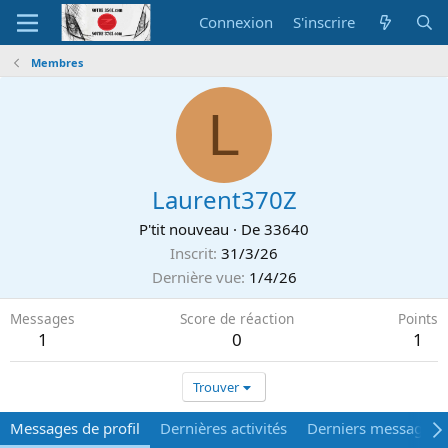
Connexion
S'inscrire
Membres
L
Laurent370Z
P'tit nouveau
·
De
33640
Inscrit
31/3/26
Dernière vue
1/4/26
Messages
Score de réaction
Points
1
0
1
Trouver
Messages de profil
Dernières activités
Derniers messages