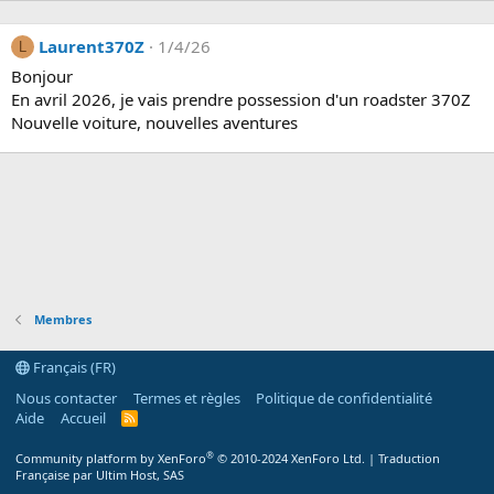
Laurent370Z
1/4/26
L
Bonjour
En avril 2026, je vais prendre possession d'un roadster 370Z
Nouvelle voiture, nouvelles aventures
Membres
Français (FR)
Nous contacter
Termes et règles
Politique de confidentialité
Aide
Accueil
R
S
S
®
Community platform by XenForo
© 2010-2024 XenForo Ltd.
|
Traduction
Française par Ultim Host, SAS