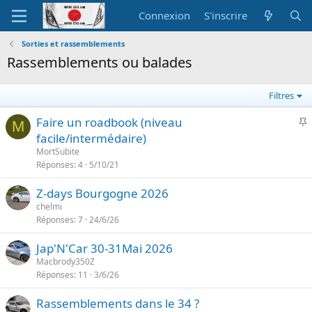
Connexion
S'inscrire
Sorties et rassemblements
Rassemblements ou balades
Filtres
I
Faire un roadbook (niveau
M
facile/intermédaire)
p
MortSubite
o
Réponses
4
5/10/21
r
Z-days Bourgogne 2026
t
chelmi
a
Réponses
7
24/6/26
n
t
Jap'N'Car 30-31Mai 2026
e
Macbrody350Z
Réponses
11
3/6/26
Rassemblements dans le 34 ?