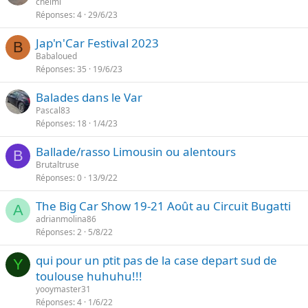
chelmi
Réponses
4
29/6/23
Jap'n'Car Festival 2023
B
Babaloued
Réponses
35
19/6/23
Balades dans le Var
Pascal83
Réponses
18
1/4/23
Ballade/rasso Limousin ou alentours
B
Brutaltruse
Réponses
0
13/9/22
The Big Car Show 19-21 Août au Circuit Bugatti
A
adrianmolina86
Réponses
2
5/8/22
qui pour un ptit pas de la case depart sud de
Y
toulouse huhuhu!!!
yooymaster31
Réponses
4
1/6/22