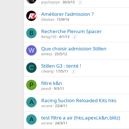
psychoyoyo
30/3/15
2
Améliorer l'admission ?
fababax
15/9/14
Recherche Plenum Spacer
B
Benjg100
4/1/13
2
Que choisir admission Stillen
W
winkey
25/5/12
Stillen G3 : tenté !
C
cilwang
17/5/11
2
filtre k&n
P
peault
9/3/11
Racing Suction Reloaded Kits hks
A
asrane
23/4/11
test filtre a air (hks,apexi,k&n,blitz)
A
asrane
24/3/11