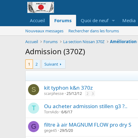
Accueil
Forums
Quoi de neuf
Media
Nouveaux messages
Rechercher dans les forums
Accueil
Forums
La section Nissan 370Z
Amélioration 
Admission (370Z)
1
2
Suivant
kit typhon k&n 370z
S
scarphesse
25/12/12
2
3
Ou acheter admission stillen g3 ?..
T
TornAdo
6/6/17
filtre à air MAGNUM FLOW pro dry S
G
gege45
29/5/20