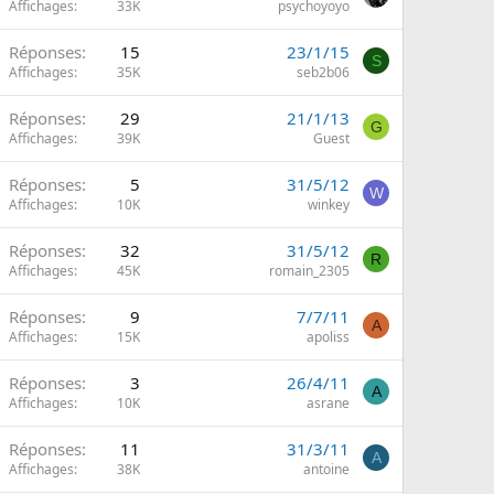
Affichages
33K
psychoyoyo
Réponses
15
23/1/15
S
Affichages
35K
seb2b06
Réponses
29
21/1/13
G
Affichages
39K
Guest
Réponses
5
31/5/12
W
Affichages
10K
winkey
Réponses
32
31/5/12
R
Affichages
45K
romain_2305
Réponses
9
7/7/11
A
Affichages
15K
apoliss
Réponses
3
26/4/11
A
Affichages
10K
asrane
Réponses
11
31/3/11
A
Affichages
38K
antoine