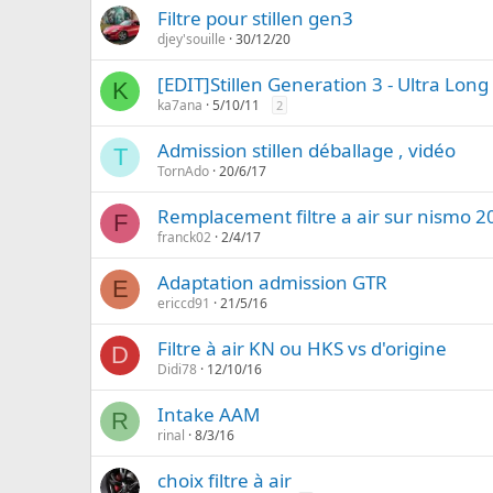
Filtre pour stillen gen3
djey'souille
30/12/20
[EDIT]Stillen Generation 3 - Ultra Long
K
ka7ana
5/10/11
2
Admission stillen déballage , vidéo
T
TornAdo
20/6/17
Remplacement filtre a air sur nismo 2
F
franck02
2/4/17
Adaptation admission GTR
E
ericcd91
21/5/16
Filtre à air KN ou HKS vs d'origine
D
Didi78
12/10/16
Intake AAM
R
rinal
8/3/16
choix filtre à air