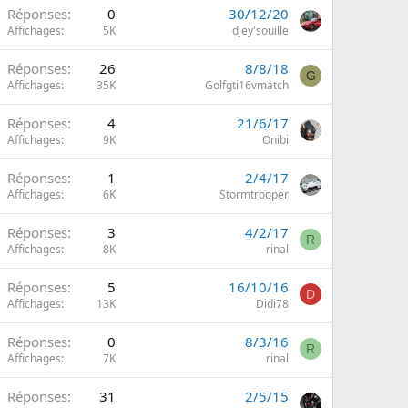
Réponses
0
30/12/20
Affichages
5K
djey'souille
Réponses
26
8/8/18
G
Affichages
35K
Golfgti16vmatch
Réponses
4
21/6/17
Affichages
9K
Onibi
Réponses
1
2/4/17
Affichages
6K
Stormtrooper
Réponses
3
4/2/17
R
Affichages
8K
rinal
Réponses
5
16/10/16
D
Affichages
13K
Didi78
Réponses
0
8/3/16
R
Affichages
7K
rinal
Réponses
31
2/5/15