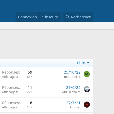
Connexion
S'inscrire
Rechercher
Filtres
Réponses
59
25/10/22
M
Affichages
61K
maurelet16
Réponses
11
29/6/22
Affichages
22K
Abzullionaire
Réponses
16
27/7/21
A
Affichages
18K
Amistat