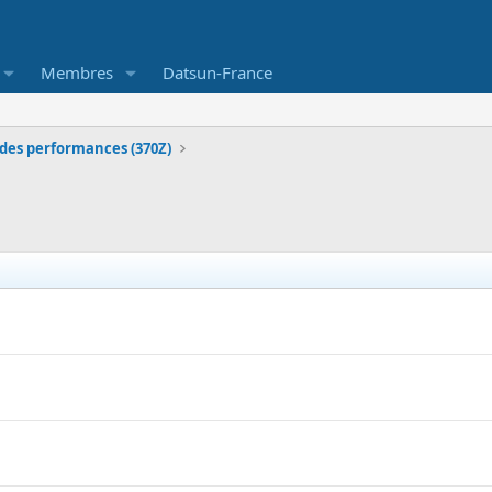
Membres
Datsun-France
des performances (370Z)