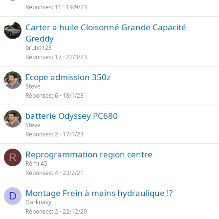
e
Réponses
11
19/9/23
Carter a huile Cloisonné Grande Capacité
Greddy
bruno123
Réponses
17
22/3/23
Ecope admission 350z
Steve
Réponses
6
18/1/23
batterie Odyssey PC680
Steve
Réponses
2
17/1/23
Reprogrammation region centre
R
Rémi 45
Réponses
4
23/2/21
Montage Frein à mains hydraulique !?
D
Darknavy
Réponses
2
22/12/20