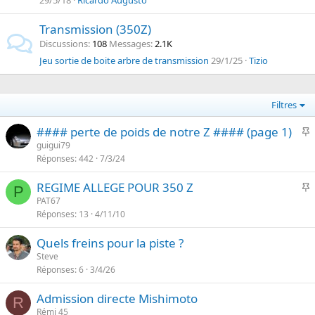
29/5/18
Ricardo Augusto
Transmission (350Z)
Discussions
108
Messages
2.1K
Jeu sortie de boite arbre de transmission
29/1/25
Tizio
Filtres
I
#### perte de poids de notre Z #### (page 1)
guigui79
Réponses
442
7/3/24
p
o
I
REGIME ALLEGE POUR 350 Z
r
P
PAT67
t
Réponses
13
4/11/10
p
a
o
n
Quels freins pour la piste ?
r
t
Steve
t
e
Réponses
6
3/4/26
a
n
Admission directe Mishimoto
R
t
Rémi 45