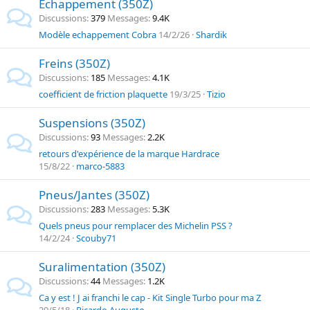
Echappement (350Z)
Discussions
379
Messages
9.4K
Modèle echappement Cobra
14/2/26
Shardik
Freins (350Z)
Discussions
185
Messages
4.1K
coefficient de friction plaquette
19/3/25
Tizio
Suspensions (350Z)
Discussions
93
Messages
2.2K
retours d'expérience de la marque Hardrace
15/8/22
marco-5883
Pneus/Jantes (350Z)
Discussions
283
Messages
5.3K
Quels pneus pour remplacer des Michelin PSS ?
14/2/24
Scouby71
Suralimentation (350Z)
Discussions
44
Messages
1.2K
Ca y est ! J ai franchi le cap - Kit Single Turbo pour ma Z