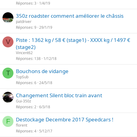
Réponses
3
1/4/19
350z roadster comment améliorer le châssis
patdriver
Réponses
9
29/1/19
Piste : 1362 kg / 58 € (stage1) - XXXX kg / 1497 €
V
(stage2)
Vincent62
Réponses
138
1/12/18
Bouchons de vidange
T
TopSub
Réponses
6
24/5/18
Changement Silent bloc train avant
Gui-350z
Réponses
2
6/3/18
Destockage Decembre 2017 Speedcars !
F
florent
Réponses
4
5/12/17