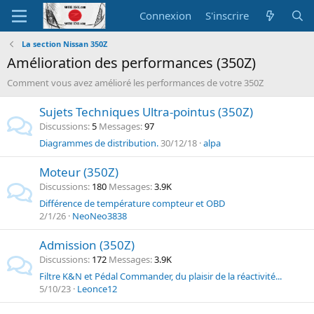
Connexion
S'inscrire
La section Nissan 350Z
Amélioration des performances (350Z)
Comment vous avez amélioré les performances de votre 350Z
Sujets Techniques Ultra-pointus (350Z)
Discussions
5
Messages
97
Diagrammes de distribution.
30/12/18
alpa
Moteur (350Z)
Discussions
180
Messages
3.9K
Différence de température compteur et OBD
2/1/26
NeoNeo3838
Admission (350Z)
Discussions
172
Messages
3.9K
Filtre K&N et Pédal Commander, du plaisir de la réactivité...
5/10/23
Leonce12