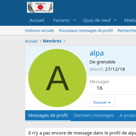
Accueil
Forums
Quoi de neuf
Medi
Visiteurs actuels
Nouveaux messages de profil
Recherche
Accueil
Membres
alpa
A
De
grenoble
Inscrit
27/12/18
Messages
16
Trouver
Messages de profil
Derniers messages
A prop
Il n'y a pas encore de message dans le profil de alp