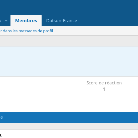
a
Membres
Datsun-France
r dans les messages de profil
Score de réaction
1
os
a.