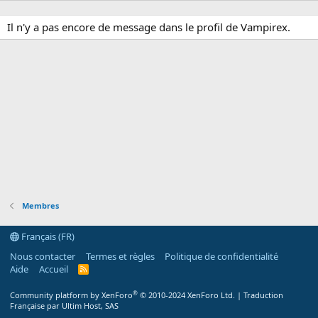
Il n'y a pas encore de message dans le profil de Vampirex.
Membres
Français (FR)
Nous contacter
Termes et règles
Politique de confidentialité
Aide
Accueil
R
S
S
®
Community platform by XenForo
© 2010-2024 XenForo Ltd.
|
Traduction
Française par Ultim Host, SAS