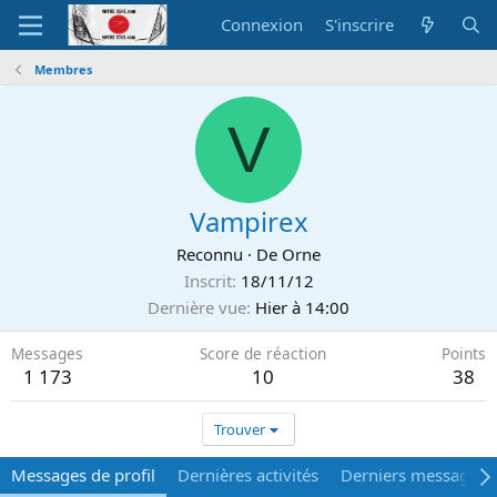
Connexion
S'inscrire
Membres
V
Vampirex
Reconnu
·
De
Orne
Inscrit
18/11/12
Dernière vue
Hier à 14:00
Messages
Score de réaction
Points
1 173
10
38
Trouver
Messages de profil
Dernières activités
Derniers messages