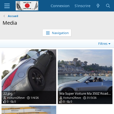
Connexion
S'inscrire
Accueil
Media
Navigation
Filtres
22.jpg
Ma Super Voiture Ma 350Z Roadster Cab Phase 2 de 301cv
Voiture2Reve
1/4/26
Voiture2Reve
31/3/26
0
0
0
0