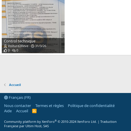
Control technique
Voiture2Reve
31/3/26
0
0
Accueil
Français (FR)
Nous contacter
Termes et règles
Politique de confidentialité
Aide
Accueil
R
S
S
®
Community platform by XenForo
© 2010-2024 XenForo Ltd.
|
Traduction
Française par Ultim Host, SAS