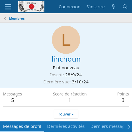
Connexion
S'inscrire
Membres
L
linchoun
P'tit nouveau
Inscrit
28/9/24
Dernière vue
3/10/24
Messages
Score de réaction
Points
5
1
3
Trouver
Messages de profil
Dernières activités
Derniers messages