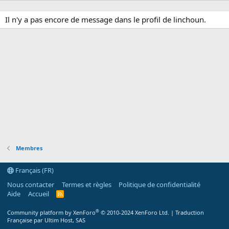
Il n'y a pas encore de message dans le profil de linchoun.
Membres
Français (FR)
Nous contacter
Termes et règles
Politique de confidentialité
Aide
Accueil
R
S
S
®
Community platform by XenForo
© 2010-2024 XenForo Ltd.
|
Traduction
Française par Ultim Host, SAS