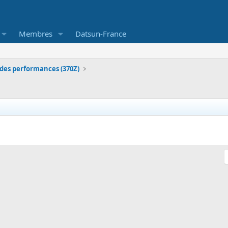
Membres
Datsun-France
des performances (370Z)