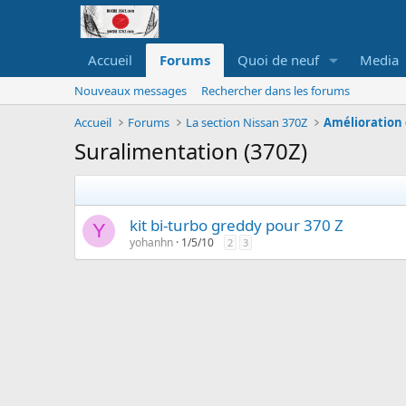
Accueil
Forums
Quoi de neuf
Media
Nouveaux messages
Rechercher dans les forums
Accueil
Forums
La section Nissan 370Z
Amélioration 
Suralimentation (370Z)
kit bi-turbo greddy pour 370 Z
Y
yohanhn
1/5/10
2
3