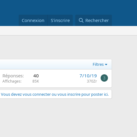
Connexion
S'inscrire
Rechercher
Filtres
Réponses
40
7/10/19
3
Affichages
85K
370Zr
Vous devez vous connecter ou vous inscrire pour poster ici.