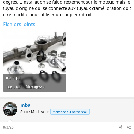
degrés. L'installation se fait directement sur le moteur, mais le
n
tuyau d'origine qui se connecte aux tuyaux d'amélioration doit
être modifié pour utiliser un coupleur droit.
Fichiers joints
main.jpg
106.1 KB · Affichages: 7
mba
Super Moderator
Membre du personnel
8/3/25
#2