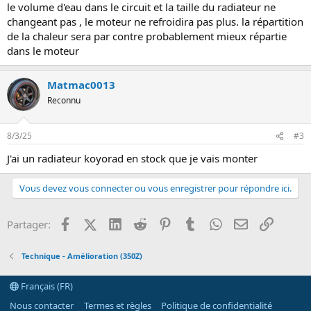
le volume d'eau dans le circuit et la taille du radiateur ne
changeant pas , le moteur ne refroidira pas plus. la répartition
de la chaleur sera par contre probablement mieux répartie
dans le moteur
Matmac0013
Reconnu
8/3/25
#3
J'ai un radiateur koyorad en stock que je vais monter
Vous devez vous connecter ou vous enregistrer pour répondre ici.
Facebook
X (Twitter)
LinkedIn
Reddit
Pinterest
Tumblr
WhatsApp
Email
Lien
Partager:
Technique - Amélioration (350Z)
Français (FR)
Nous contacter
Termes et règles
Politique de confidentialité