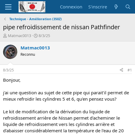
Connexion
S'inscrire
Technique - Amélioration (350Z)
pipe refroidissement de nissan Pathfinder
A
D
Matmac0013
8/3/25
u
a
t
t
Matmac0013
e
e
Reconnu
u
d
r
e
d
d
8/3/25
#1
e
é
l
b
Bonjour,
a
u
d
t
j'ai une question au sujet de cette pipe qui parait'il permet de
i
mieux refroidir les cylindres 5 et 6, qu'en pensez vous?
s
c
Le kit de modification de la dérivation du liquide de
u
s
refroidissement arrière de Nissan permet d'acheminer le
s
liquide de refroidissement vers les cylindres arrière et
i
d'abaisser considérablement la température de l'eau de 20
o