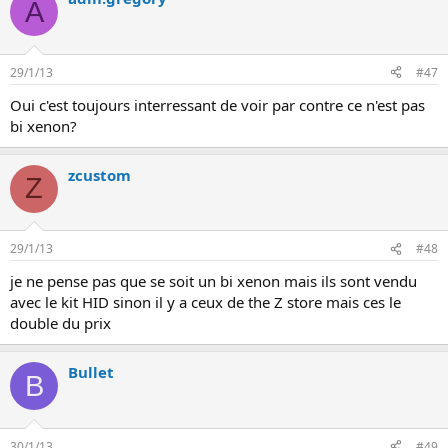
A
29/1/13
#47
Oui c'est toujours interressant de voir par contre ce n'est pas
bi xenon?
zcustom
Z
29/1/13
#48
je ne pense pas que se soit un bi xenon mais ils sont vendu
avec le kit HID sinon il y a ceux de the Z store mais ces le
double du prix
Bullet
B
30/1/13
#49