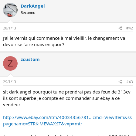
n
DarkAngel
Reconnu
28/1/13
#42
J'ai le vernis qui commence à mal vieillir, le changement va
devoir se faire mais en quoi ?
zcustom
Z
29/1/13
#43
slt dark angel pourquoi tu ne prendrai pas des feux de 313cv
ils sont superbe je compte en commander sur ebay a ce
vendeur
http://www.ebay.com/itm/40034356781...cmd=ViewItem&ss
pagename=STRK:MEWAX:IT&vxp=mtr