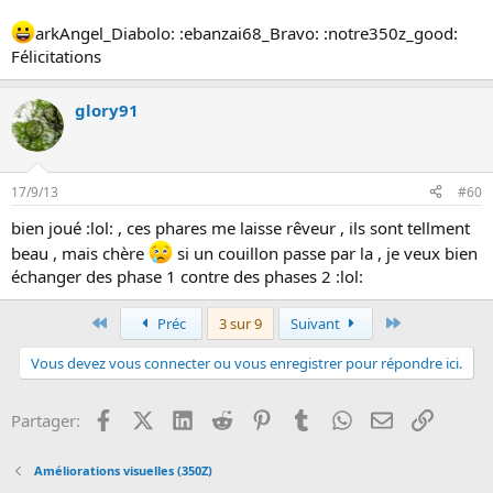
arkAngel_Diabolo: :ebanzai68_Bravo: :notre350z_good:
Félicitations
glory91
17/9/13
#60
bien joué :lol: , ces phares me laisse rêveur , ils sont tellment
beau , mais chère
si un couillon passe par la , je veux bien
échanger des phase 1 contre des phases 2 :lol:
Premier
Dernier
Préc
3 sur 9
Suivant
Vous devez vous connecter ou vous enregistrer pour répondre ici.
Facebook
X (Twitter)
LinkedIn
Reddit
Pinterest
Tumblr
WhatsApp
Email
Lien
Partager:
Améliorations visuelles (350Z)