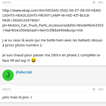
5/6/13
#51
http://www.ebay.com/itm/NISSAN-350Z-06-07-08-09-HEAD-
LIGHTS-HEADLIGHTS-FRONT-LAMP-W-HID-KIT-BULB-
PAIR-/360652097806?
pt=Motors_Car_Truck_Parts_Accessories&fits=Model%3A350Z
|Year%3A2006&hash=item53f88a490e&vxp=mtr
J ai vu ceux là aussi qui me botte bien avec les ballasts dessus
à priori photo numéro 2.
Je suis chaud pour passer ma 280cv en phase 2 complète ce
face lift est top !!!
jhdscript
J
5/6/13
#52
jolis mais le prix :/