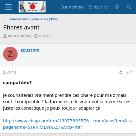
Connexion
S'inscrire
Améliorations visuelles (350Z)
Phares avant
A
D
adm.gregory
8/6/12
u
a
t
t
zcustom
Z
e
e
u
d
r
e
d
d
27/1/13
#41
e
é
l
b
compatible?
a
u
d
t
je souhaiterais vraiment prendre ces phare pour ma z mais
i
sont il compatible ? la forme est elle vraiment la meme si ces
s
c
juste les conectique je peux toujour adapter ça
u
s
http://www.ebay.com/itm/13077893576...cmd=ViewItem&ss
s
pagename=STRK:MEWAX:IT&vxp=mtr
i
o