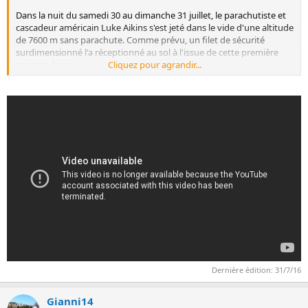
Dans la nuit du samedi 30 au dimanche 31 juillet, le parachutiste et
cascadeur américain Luke Aikins s'est jeté dans le vide d'une altitude
de 7600 m sans parachute. Comme prévu, un filet de sécurité
surdimensionné l'a réceptionné au sol à l'issue de cette première
spectaculaire.
Cliquez pour agrandir...
Lancé à 193 km/h, Luke Aikins n'est resté dans les airs que deux
minutes avant d'atterrir dans l'immense filet blanc de 30 m x 30 m
tendu à 80 m du sol en Californie.
Dernière édition:
31/7/16
Gianni14