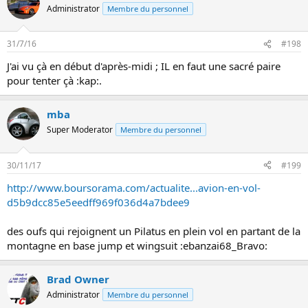
Administrator
Membre du personnel
31/7/16
#198
J'ai vu çà en début d'après-midi ; IL en faut une sacré paire
pour tenter çà :kap:.
mba
Super Moderator
Membre du personnel
30/11/17
#199
http://www.boursorama.com/actualite...avion-en-vol-
d5b9dcc85e5eedff969f036d4a7bdee9
des oufs qui rejoignent un Pilatus en plein vol en partant de la
montagne en base jump et wingsuit :ebanzai68_Bravo:
Brad Owner
Administrator
Membre du personnel