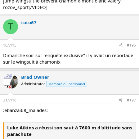
jump-wingsuit-le-brevent-chamonix-mont-blanc-valery-
rozov_sport[/VIDEO]
toto67
T
16/7/15
#196
Dimanche soir sur "enquête exclusive" il y avait un reportage
sur le wingsuit à chamonix
Brad Owner
Administrator
Membre du personnel
31/7/16
#197
:ebanzai68_malades:
Luke Aikins a réussi son saut à 7600 m d'altitude sans
parachute