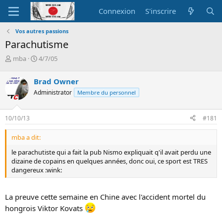
Connexion
S'inscrire
Vos autres passions
Parachutisme
A
D
mba
4/7/05
u
a
t
t
Brad Owner
e
e
Administrator
Membre du personnel
u
d
r
e
d
d
10/10/13
#181
e
é
l
b
mba a dit:
a
u
d
t
le parachutiste qui a fait la pub Nismo expliquait q'il avait perdu une
i
dizaine de copains en quelques années, donc oui, ce sport est TRES
s
dangereux :wink:
c
u
s
La preuve cette semaine en Chine avec l'accident mortel du
s
hongrois Viktor Kovats
i
o