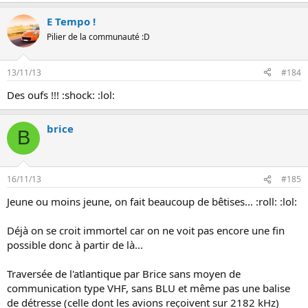
E Tempo !
Pilier de la communauté :D
13/11/13
#184
Des oufs !!! :shock: :lol:
brice
B
16/11/13
#185
Jeune ou moins jeune, on fait beaucoup de bêtises... :roll: :lol:
Déjà on se croit immortel car on ne voit pas encore une fin
possible donc à partir de là...
Traversée de l'atlantique par Brice sans moyen de
communication type VHF, sans BLU et même pas une balise
de détresse (celle dont les avions reçoivent sur 2182 kHz)