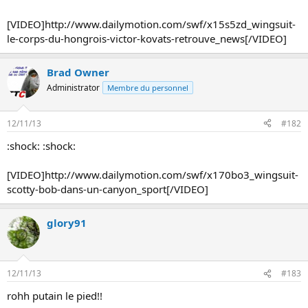
n
[VIDEO]http://www.dailymotion.com/swf/x15s5zd_wingsuit-
le-corps-du-hongrois-victor-kovats-retrouve_news[/VIDEO]
Brad Owner
Administrator
Membre du personnel
12/11/13
#182
:shock: :shock:
[VIDEO]http://www.dailymotion.com/swf/x170bo3_wingsuit-
scotty-bob-dans-un-canyon_sport[/VIDEO]
glory91
12/11/13
#183
rohh putain le pied!!