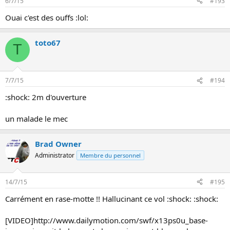
6/7/15
#193
Ouai c'est des ouffs :lol:
toto67
T
7/7/15
#194
:shock: 2m d'ouverture
un malade le mec
Brad Owner
Administrator
Membre du personnel
14/7/15
#195
Carrément en rase-motte !! Hallucinant ce vol :shock: :shock:
[VIDEO]http://www.dailymotion.com/swf/x13ps0u_base-