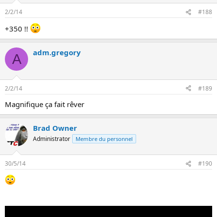
2/2/14
#188
+350 !!
adm.gregory
A
2/2/14
#189
Magnifique ça fait rêver
Brad Owner
Administrator
Membre du personnel
30/5/14
#190