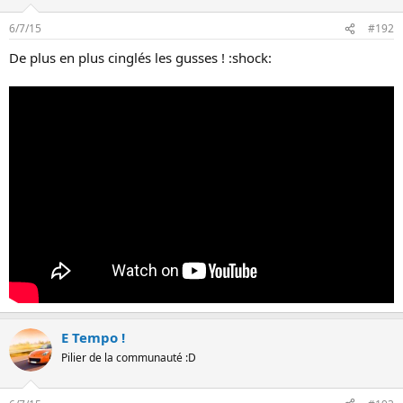
Eustace a pris au total quinze minutes.
6/7/15
#192
De plus en plus cinglés les gusses ! :shock:
E Tempo !
Pilier de la communauté :D