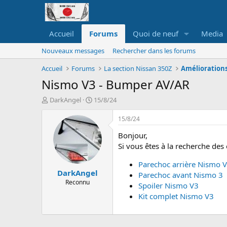
Accueil
Forums
Quoi de neuf
Media
Nouveaux messages
Rechercher dans les forums
Accueil
Forums
La section Nissan 350Z
Améliorations 
Nismo V3 - Bumper AV/AR
A
D
DarkAngel
15/8/24
u
a
t
t
15/8/24
e
e
Bonjour,
u
d
r
e
Si vous êtes à la recherche des
d
d
e
é
Parechoc arrière Nismo 
DarkAngel
l
b
Parechoc avant Nismo 3
a
u
Reconnu
Spoiler Nismo V3
d
t
Kit complet Nismo V3
i
s
c