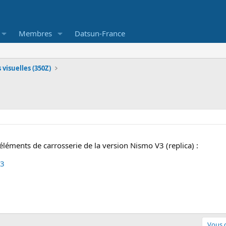
Membres
Datsun-France
visuelles (350Z)
 éléments de carrosserie de la version Nismo V3 (replica) :
V3
Vous d