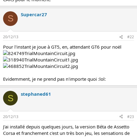
i
o
n
Supercar27
S
20/12/13
#22
Pour l'instant je joue à GT5, en, attendant GT6 pour noël
Evidemment, je ne prend pas n'importe quoi :lol:
stephaned61
S
20/12/13
#23
J'ai installé depuis quelques jours, la version Béta de Assetto
Corsa et franchement c'est un très bon jeu, les sensations de