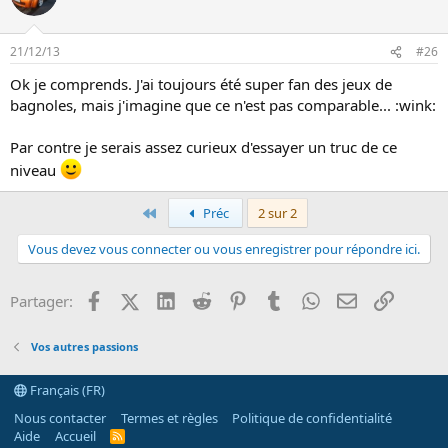
21/12/13
#26
Ok je comprends. J'ai toujours été super fan des jeux de
bagnoles, mais j'imagine que ce n'est pas comparable... :wink:
Par contre je serais assez curieux d'essayer un truc de ce
niveau
Premier
Préc
2 sur 2
Vous devez vous connecter ou vous enregistrer pour répondre ici.
Facebook
X (Twitter)
LinkedIn
Reddit
Pinterest
Tumblr
WhatsApp
Email
Lien
Partager:
Vos autres passions
Français (FR)
Nous contacter
Termes et règles
Politique de confidentialité
Aide
Accueil
R