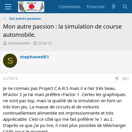
Connexion
S'inscrire
Vos autres passions
Mon autre passion : la simulation de course
automobile.
A
D
stephaned61
22/4/13
u
a
t
t
stephaned61
S
e
e
u
d
r
e
d
d
21/10/13
#21
e
é
l
b
Je ne connais pas Project C.A.R.S mais il a l'air très beau.
a
u
RFactor 2 je l'ai mais préfère rFactor 1. Certes les graphiques
d
t
ne sont pas top, mais la qualité de la simulation en font un
i
très bon jeu. La masse de circuits et de voitures
s
c
continuellement alimentée est impressionnante et très
u
appréciable. C'est ce côté qui me fait préférer le 1 au 2.
s
D'après ce que j'ai pu lire, il n'est plus possible de télécharger
s
CARS pour le moment.