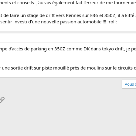
nts et conseils. J'aurais également fait l'erreur de me tourner ver
de faire un stage de drift vers Rennes sur E36 et 350Z, il a kiffé 
entir investi d'une nouvelle passion automobile !!! :roll:
mpe d’accès de parking en 350Z comme DK dans tokyo drift, je p
oir une sortie drift sur piste mouillé près de moulins sur le circui
Vous d
pp
ail
Lien