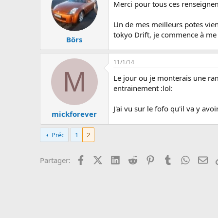
u
Merci pour tous ces renseigneme
s
s
Un de mes meilleurs potes vient 
i
tokyo Drift, je commence à me s
o
Börs
n
11/1/14
M
Le jour ou je monterais une ra
entrainement :lol:
J'ai vu sur le fofo qu'il va y av
mickforever
Préc
1
2
Facebook
X (Twitter)
LinkedIn
Reddit
Pinterest
Tumblr
WhatsA
Em
Partager: