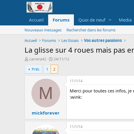
Accueil
Forums
Quoi de neuf
Media
Nouveaux messages
Rechercher dans les forums
Accueil
Forums
Les Essais
Vos autres passions
La glisse sur 4 roues mais pas en
A
D
carrera42
24/11/12
u
a
Préc
1
2
t
t
e
e
u
d
11/1/14
r
e
M
Merci pour toutes ces infos, je 
d
d
e
é
:wink:
l
b
a
u
mickforever
d
t
i
s
11/1/14
c