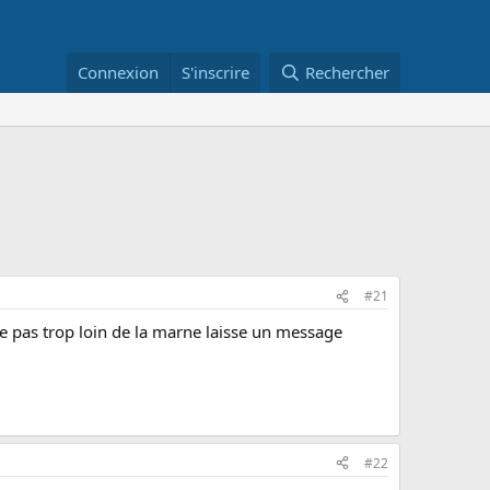
Connexion
S'inscrire
Rechercher
#21
urne pas trop loin de la marne laisse un message
#22