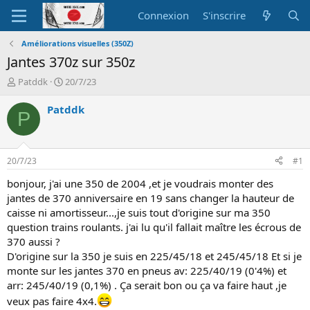
Connexion
S'inscrire
Améliorations visuelles (350Z)
Jantes 370z sur 350z
A
D
Patddk
20/7/23
u
a
t
t
Patddk
P
e
e
u
d
r
e
d
d
20/7/23
#1
e
é
l
b
bonjour, j'ai une 350 de 2004 ,et je voudrais monter des
a
u
jantes de 370 anniversaire en 19 sans changer la hauteur de
d
t
caisse ni amortisseur...,je suis tout d'origine sur ma 350
i
question trains roulants. j'ai lu qu'il fallait maître les écrous de
s
370 aussi ?
c
D'origine sur la 350 je suis en 225/45/18 et 245/45/18 Et si je
u
s
monte sur les jantes 370 en pneus av: 225/40/19 (0'4%) et
s
arr: 245/40/19 (0,1%) . Ça serait bon ou ça va faire haut ,je
i
veux pas faire 4x4.
o