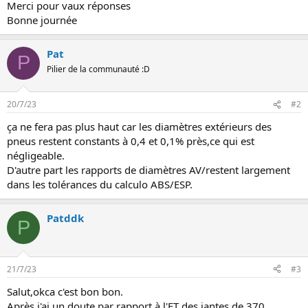
Merci pour vaux réponses
n
Bonne journée
Pat
P
Pilier de la communauté :D
20/7/23
#2
ça ne fera pas plus haut car les diamètres extérieurs des
pneus restent constants à 0,4 et 0,1% près,ce qui est
négligeable.
D'autre part les rapports de diamètres AV/restent largement
dans les tolérances du calculo ABS/ESP.
Patddk
P
21/7/23
#3
Salut,okca c'est bon bon.
Après j'ai un doute par rapport à l'ET des jantes de 370 .