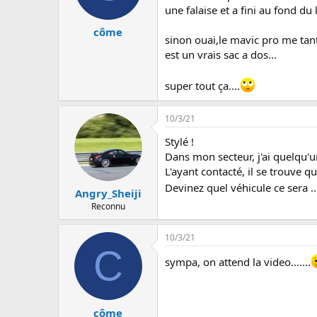
u
une falaise et a fini au fond du 
s
s
côme
i
sinon ouai,le mavic pro me tante 
o
est un vrais sac a dos...
n
super tout ça....
10/3/21
Stylé !
Dans mon secteur, j'ai quelqu'un
L'ayant contacté, il se trouve q
Devinez quel véhicule ce sera .
Angry_Sheiji
Reconnu
10/3/21
C
sympa, on attend la video.......
côme