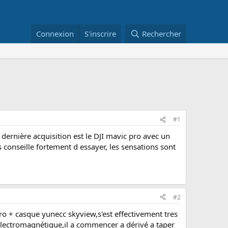
Connexion
S'inscrire
Rechercher
#1
dernière acquisition est le DJI mavic pro avec un
 conseille fortement d essayer, les sensations sont
#2
pro + casque yunecc skyview,s'est effectivement tres
s électromagnétique,il a commencer a dérivé a taper