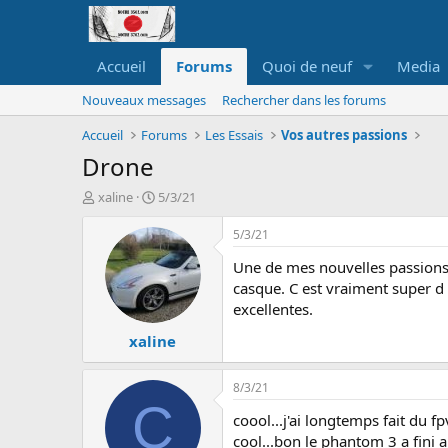
Accueil
Forums
Quoi de neuf
Media
Nouveaux messages
Rechercher dans les forums
Accueil
Forums
Les Essais
Vos autres passions
Drone
A
D
xaline
5/3/21
u
a
t
t
5/3/21
e
e
Une de mes nouvelles passions c
u
d
r
e
casque. C est vraiment super d 
d
d
excellentes.
e
é
xaline
l
b
a
u
d
t
8/3/21
i
C
s
coool...j'ai longtemps fait du 
c
cool...bon le phantom 3 a fini 