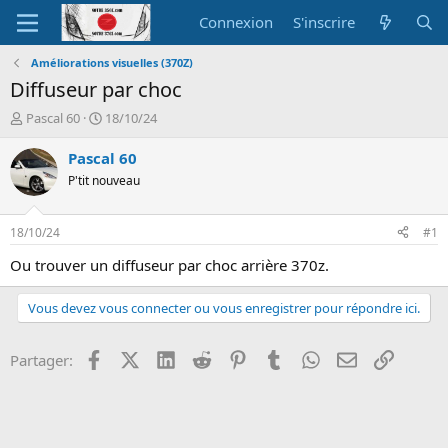
Connexion
S'inscrire
Améliorations visuelles (370Z)
Diffuseur par choc
A
D
Pascal 60
18/10/24
u
a
t
t
Pascal 60
e
e
P'tit nouveau
u
d
r
e
d
d
18/10/24
#1
e
é
l
b
Ou trouver un diffuseur par choc arrière 370z.
a
u
d
t
Vous devez vous connecter ou vous enregistrer pour répondre ici.
i
s
c
Facebook
X (Twitter)
LinkedIn
Reddit
Pinterest
Tumblr
WhatsApp
Email
Lien
Partager:
u
s
s
i
o