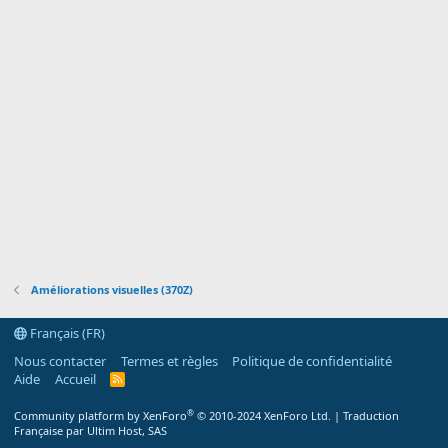
n
Améliorations visuelles (370Z)
Français (FR)
Nous contacter
Termes et règles
Politique de confidentialité
Aide
Accueil
R
S
S
®
Community platform by XenForo
© 2010-2024 XenForo Ltd.
|
Traduction
Française par Ultim Host, SAS