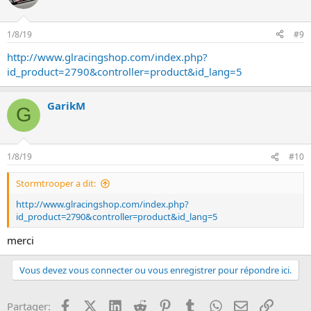
1/8/19
#9
http://www.glracingshop.com/index.php?
id_product=2790&controller=product&id_lang=5
GarikM
G
1/8/19
#10
Stormtrooper a dit:
http://www.glracingshop.com/index.php?
id_product=2790&controller=product&id_lang=5
merci
Vous devez vous connecter ou vous enregistrer pour répondre ici.
Facebook
X (Twitter)
LinkedIn
Reddit
Pinterest
Tumblr
WhatsApp
Email
Lien
Partager: