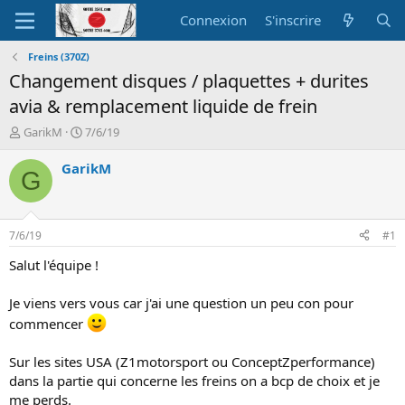
Connexion
S'inscrire
Freins (370Z)
Changement disques / plaquettes + durites
avia & remplacement liquide de frein
A
D
GarikM
7/6/19
u
a
t
t
GarikM
G
e
e
u
d
r
e
d
d
7/6/19
#1
e
é
l
b
Salut l'équipe !
a
u
d
t
Je viens vers vous car j'ai une question un peu con pour
i
commencer
s
c
u
Sur les sites USA (Z1motorsport ou ConceptZperformance)
s
dans la partie qui concerne les freins on a bcp de choix et je
s
me perds.