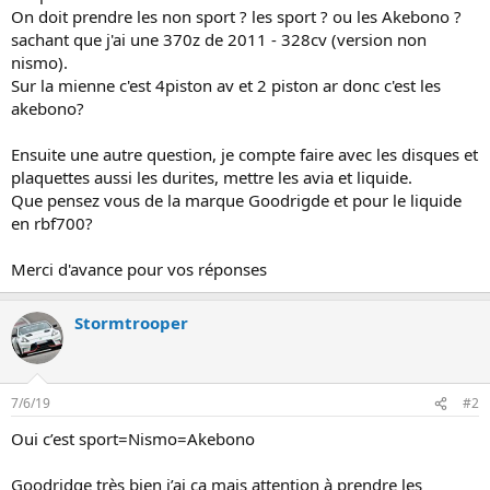
i
On doit prendre les non sport ? les sport ? ou les Akebono ?
o
sachant que j'ai une 370z de 2011 - 328cv (version non
n
nismo).
Sur la mienne c'est 4piston av et 2 piston ar donc c'est les
akebono?
Ensuite une autre question, je compte faire avec les disques et
plaquettes aussi les durites, mettre les avia et liquide.
Que pensez vous de la marque Goodrigde et pour le liquide
en rbf700?
Merci d'avance pour vos réponses
Stormtrooper
7/6/19
#2
Oui c’est sport=Nismo=Akebono
Goodridge très bien j’ai ça mais attention à prendre les