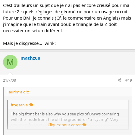
C'est d'ailleurs un sujet que je n'ai pas encore creusé pour ma
future Z : quels réglages de géométrie pour un usage circuit.
Pour une BM, je connais (Cf. le commentaire en Anglais) mais
j'imagine que le train avant double triangle de la Z doit
nécessiter un setup différent.
Mais je disgresse... :wink:
mathz68
M
21/7/08
#19
Taurim a dit:
frogsan a dit:
The big front bar is also why you see pics of BMWs cornering
with the inside front tire off the ground, or "tri-cycling". Very
common, but not ideal, a compromise.
Cliquez pour agrandir...