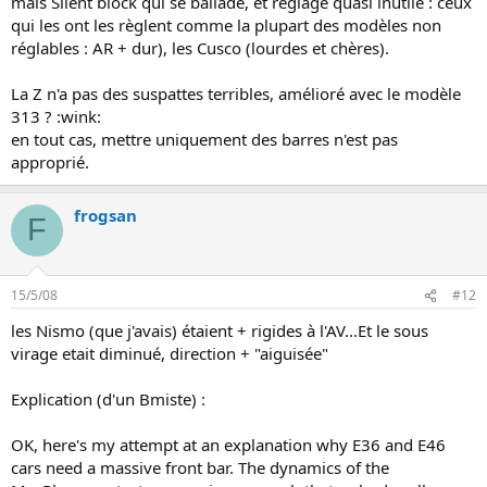
mais Silent block qui se ballade, et réglage quasi inutile : ceux
qui les ont les règlent comme la plupart des modèles non
réglables : AR + dur), les Cusco (lourdes et chères).
La Z n'a pas des suspattes terribles, amélioré avec le modèle
313 ? :wink:
en tout cas, mettre uniquement des barres n'est pas
approprié.
frogsan
F
15/5/08
#12
les Nismo (que j'avais) étaient + rigides à l'AV...Et le sous
virage etait diminué, direction + "aiguisée"
Explication (d'un Bmiste) :
OK, here's my attempt at an explanation why E36 and E46
cars need a massive front bar. The dynamics of the