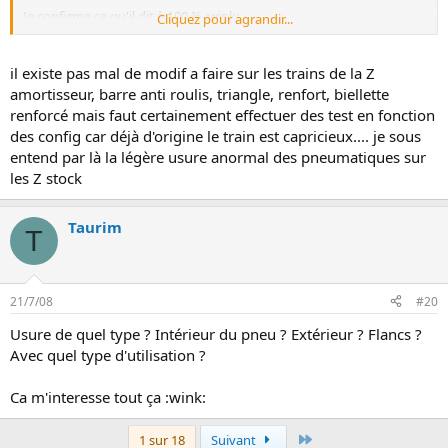
Je confirme ce qu'il dit à 100 % :wink:
Cliquez pour agrandir...
il existe pas mal de modif a faire sur les trains de la Z
J'ai fait du tricycle au ring ce week end :lol:
amortisseur, barre anti roulis, triangle, renfort, biellette
renforcé mais faut certainement effectuer des test en fonction
Mettres des barres anti roulis plus raides est assurément la
des config car déjà d'origine le train est capricieux.... je sous
modification la moins chère qu'on puisse faire qui joue à ce point
entend par là la légère usure anormal des pneumatiques sur
sur le comportement. Ca transfigure complètement la voiture. Mais
les Z stock
l'idéal, c'est évidement la totale : amortos réglables + ressorts
adaptés + barres réglables + ajustement de la géométrie en fonction
de tout ça et de l'usage qu'on va faire de la voiture.
Taurim
T
C'est d'ailleurs un sujet que je n'ai pas encore creusé pour ma future
Z : quels réglages de géométrie pour un usage circuit.
Pour une BM, je connais (Cf. le commentaire en Anglais) mais
21/7/08
#20
j'imagine que le train avant double triangle de la Z doit nécessiter
un setup différent.
Usure de quel type ? Intérieur du pneu ? Extérieur ? Flancs ?
Avec quel type d'utilisation ?
Mais je disgresse... :wink:
Ca m'interesse tout ça :wink:
Dernier
1 sur 18
Suivant