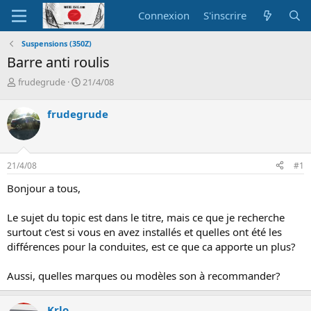
Connexion
S'inscrire
Suspensions (350Z)
Barre anti roulis
A
D
frudegrude
21/4/08
u
a
t
t
frudegrude
e
e
u
d
r
e
d
d
21/4/08
#1
e
é
l
b
Bonjour a tous,
a
u
d
t
Le sujet du topic est dans le titre, mais ce que je recherche
i
surtout c'est si vous en avez installés et quelles ont été les
s
c
différences pour la conduites, est ce que ca apporte un plus?
u
s
Aussi, quelles marques ou modèles son à recommander?
s
i
o
Krlo