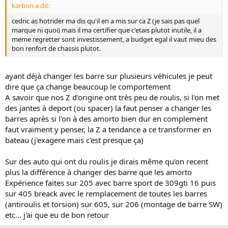
karbon a dit:
cedric as hotrider ma dis qu'il en a mis sur ca Z (je sais pas quel
marque ni quoi) mais il ma certifier que c'etais plutot inutile, il a
meme regretter sont investissement, a budget egal il vaut mieu des
bon renfort de chassis plutot.
ayant déjà changer les barre sur plusieurs véhicules je peut
dire que ça change beaucoup le comportement
A savoir que nos Z d'origine ont très peu de roulis, si l'on met
des jantes à deport (ou spacer) la faut penser a changer les
barres après si l'on à des amorto bien dur en complement
faut vraiment y penser, la Z a tendance a ce transformer en
bateau (j'exagere mais c'est presque ça)
Sur des auto qui ont du roulis je dirais même qu'on recent
plus la différence à changer des barre que les amorto
Expérience faites sur 205 avec barre sport de 309gti 16 puis
sur 405 breack avec le remplacement de toutes les barres
(antiroulis et torsion) sur 605, sur 206 (montage de barre SW)
etc... j'ai que eu de bon retour