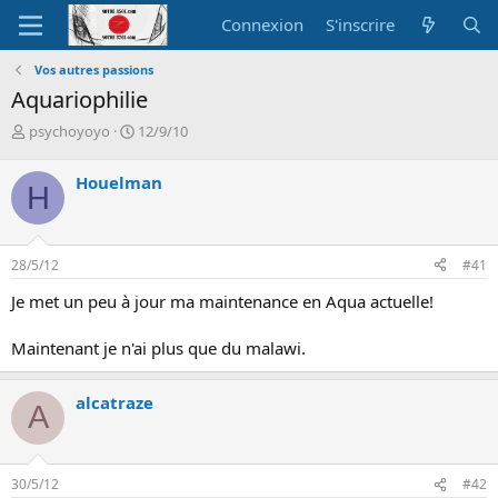
Connexion
S'inscrire
Vos autres passions
Aquariophilie
A
D
psychoyoyo
12/9/10
u
a
t
t
Houelman
H
e
e
u
d
r
e
d
d
28/5/12
#41
e
é
l
b
Je met un peu à jour ma maintenance en Aqua actuelle!
a
u
d
t
Maintenant je n'ai plus que du malawi.
i
s
c
alcatraze
A
u
s
s
i
30/5/12
#42
o