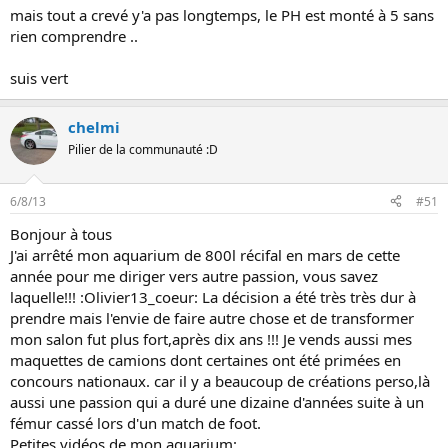
mais tout a crevé y'a pas longtemps, le PH est monté à 5 sans
et non elles se mangent pas lol
rien comprendre ..
suis vert
chelmi
Pilier de la communauté :D
6/8/13
#51
Bonjour à tous
J'ai arrêté mon aquarium de 800l récifal en mars de cette
année pour me diriger vers autre passion, vous savez
laquelle!!! :Olivier13_coeur: La décision a été très très dur à
prendre mais l'envie de faire autre chose et de transformer
mon salon fut plus fort,après dix ans !!! Je vends aussi mes
maquettes de camions dont certaines ont été primées en
concours nationaux. car il y a beaucoup de créations perso,là
aussi une passion qui a duré une dizaine d'années suite à un
fémur cassé lors d'un match de foot.
Petites vidéos de mon aquarium: