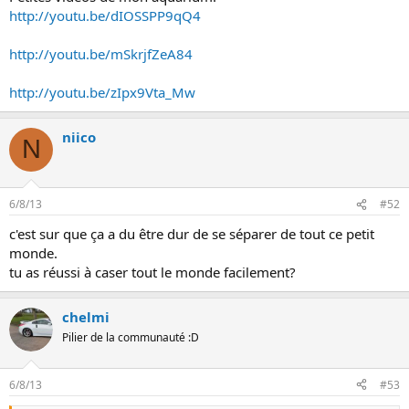
http://youtu.be/dIOSSPP9qQ4
http://youtu.be/mSkrjfZeA84
http://youtu.be/zIpx9Vta_Mw
niico
N
6/8/13
#52
c'est sur que ça a du être dur de se séparer de tout ce petit
monde.
tu as réussi à caser tout le monde facilement?
chelmi
Pilier de la communauté :D
6/8/13
#53