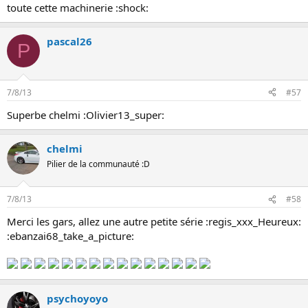
toute cette machinerie :shock:
pascal26
P
7/8/13
#57
Superbe chelmi :Olivier13_super:
chelmi
Pilier de la communauté :D
7/8/13
#58
Merci les gars, allez une autre petite série :regis_xxx_Heureux:
:ebanzai68_take_a_picture:
psychoyoyo