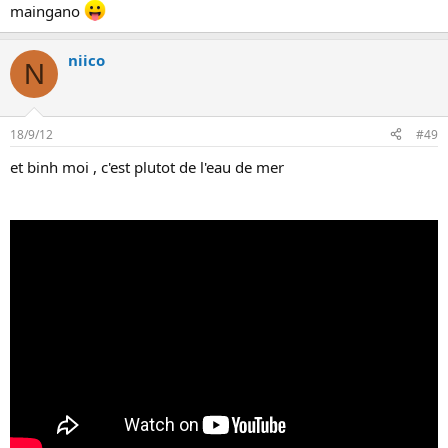
maingano
niico
N
18/9/12
#49
et binh moi , c'est plutot de l'eau de mer