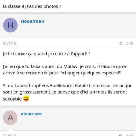
n
la classe 8) t'as des photos ?
Houelman
H
31/5/12
#43
Je te trouve ça quand je rentre à l'appart!!!
J'ai vu que tu faisais aussi du Malawi je crois. Il faudra qu'on
arrive à se rencontrer pour échanger quelques espèces!!!
Si du Labeothropheus Fuelleborni Katale t'interesse j'en ai qui
sont en grossissement. Je pense que d'ici un mois ils seront
sexuable
alcatraze
A
31/5/12
#44